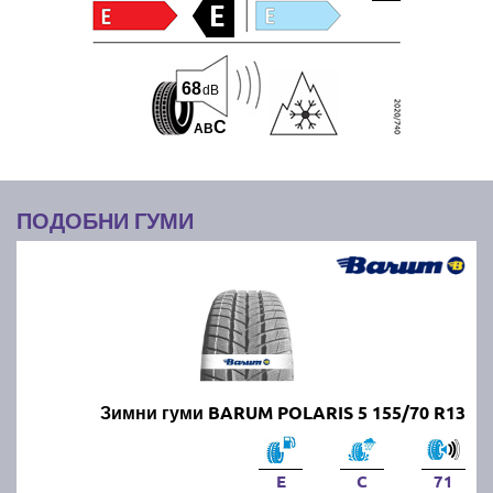
68
dB
C
A
B
ПОДОБНИ ГУМИ
Зимни гуми BARUM POLARIS 5 155/70 R13
E
C
71