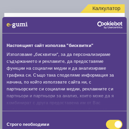
Калкулатор
Стар размер
Настоящият сайт използва "бисквитки"
Използваме „бисквитки“, за да персонализираме
съдържанието и рекламите, да предоставяме
Нов размер
функции на социални медии и да анализираме
трафика си. Също така споделяме информация за
начина, по който използвате сайта ни, с
партньорските си социални медии, рекламните си
партньори и партньори за анализ, които може да я
комбинират с друга предоставена им от Вас
Стар размер
информация или с такава, която са събрали от
0 мм.
ползването от Ваша страна на услугите им.
Избор
Строго nеобходими
на
Нов размер