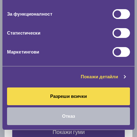
съгласие
0 мм.
За функционалност
Скоростомер при 100
км/ч
0 км/ч
Статистически
Намери гуми с новия размер
Маркетингови
По марка автомобил
Покажи детайли
Марка
Разреши всички
Модел
Отказ
Покажи гуми