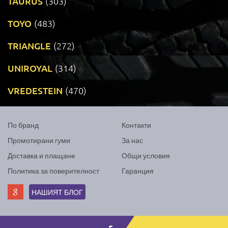
TAURUS
(303)
TOYO
(483)
TRIANGLE
(272)
UNIROYAL
(314)
VREDESTEIN
(470)
По бранд
Контакти
Промотирани гуми
За нас
Доставка и плащане
Общи условия
Политика за поверителност
Гаранция
НАШИЯТ БЛОГ