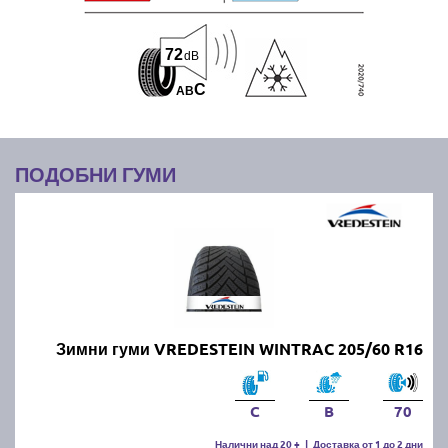
72
dB
C
A
B
ПОДОБНИ ГУМИ
Зимни гуми VREDESTEIN WINTRAC 205/60 R16
C
B
70
Налични над 20 +
|
Доставка от 1 до 2 дни