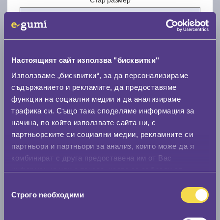
Настоящият сайт използва "бисквитки"
Нов размер
Използваме „бисквитки“, за да персонализираме
съдържанието и рекламите, да предоставяме
функции на социални медии и да анализираме
трафика си. Също така споделяме информация за
начина, по който използвате сайта ни, с
партньорските си социални медии, рекламните си
партньори и партньори за анализ, които може да я
Стар размер
комбинират с друга предоставена им от Вас
0 мм.
информация или с такава, която са събрали от
ползването от Ваша страна на услугите им.
Нов размер
Избор
Строго nеобходими
на
0 мм.
съгласие
Скоростомер при 100
км/ч