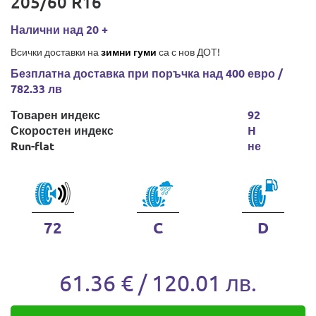
205/60 R16
Налични над 20 +
Всички доставки на
зимни гуми
са с нов ДОТ!
Безплатна доставка при поръчка над 400 евро /
782.33 лв
Товарен индекс
92
Скоростен индекс
H
Run-flat
не
72
C
D
61.36 € / 120.01 лв.