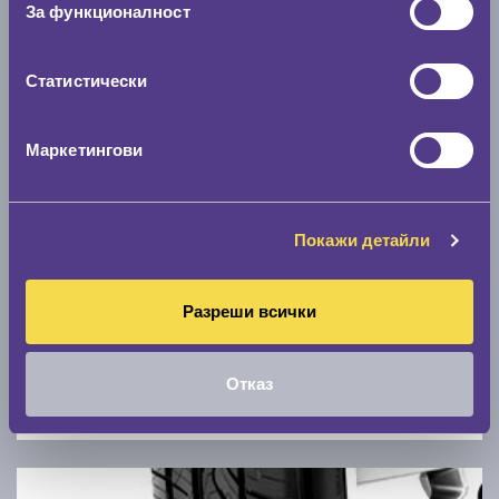
За функционалност
0 км/ч
Статистически
Намери гуми с новия размер
Маркетингови
По марка автомобил
Марка
Покажи детайли
Модел
Разреши всички
Отказ
Покажи гуми