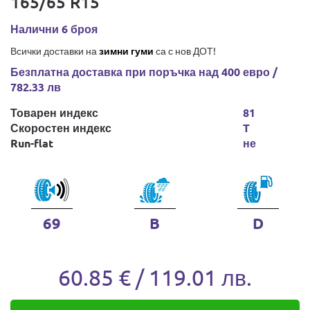
165/65 R15
Налични 6 броя
Всички доставки на
зимни гуми
са с нов ДОТ!
Безплатна доставка при поръчка над 400 евро /
782.33 лв
Товарен индекс
81
Скоростен индекс
T
Run-flat
не
69
B
D
60.85 € / 119.01 лв.