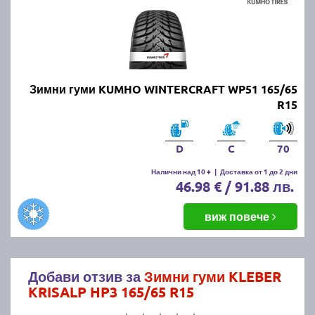
Зимни гуми KUMHO WINTERCRAFT WP51 165/65
R15
D
C
70
Налични над 10 +
|
Доставка от 1 до 2 дни
46.98 € / 91.88 лв.
виж повече
Добави отзив за
Зимни гуми KLEBER
KRISALP HP3 165/65 R15