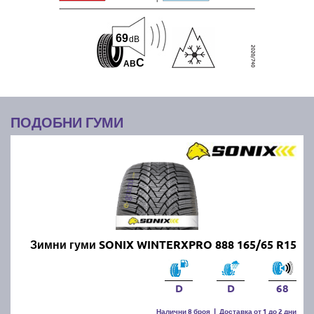
69
dB
C
A
B
ПОДОБНИ ГУМИ
Зимни гуми SONIX WINTERXPRO 888 165/65 R15
D
D
68
Налични 8 броя
|
Доставка от 1 до 2 дни