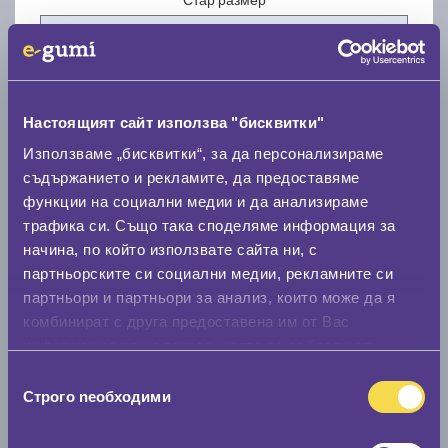
Настоящият сайт използва "бисквитки"
Нов размер
Използваме „бисквитки“, за да персонализираме
съдържанието и рекламите, да предоставяме
функции на социални медии и да анализираме
трафика си. Също така споделяме информация за
начина, по който използвате сайта ни, с
партньорските си социални медии, рекламните си
партньори и партньори за анализ, които може да я
Стар размер
комбинират с друга предоставена им от Вас
0 мм.
информация или с такава, която са събрали от
ползването от Ваша страна на услугите им.
Нов размер
Избор
Строго nеобходими
на
0 мм.
съгласие
Скоростомер при 100
км/ч