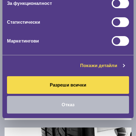
За функционалност
0 км/ч
Статистически
Намери гуми с новия размер
Маркетингови
По марка автомобил
Марка
Покажи детайли
Модел
Разреши всички
Отказ
Покажи гуми