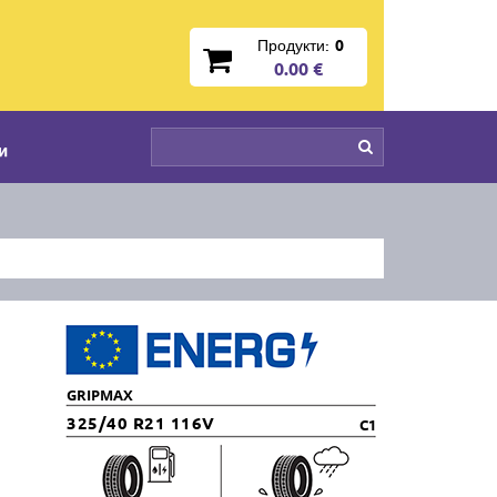
Продукти:
0
0.00 €
и
GRIPMAX
325/40 R21 116V
C1