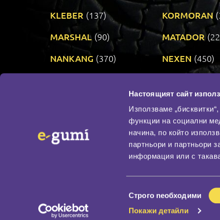
KLEBER
(137)
KORMORAN
(
MARSHAL
(90)
MATADOR
(22
NANKANG
(370)
NEXEN
(450)
PRINX
(34)
RIKEN
(321)
Настоящият сайт използ
TAURUS
(303)
TOYO
(483)
Използваме „бисквитки“,
функции на социални ме
начина, по който използ
По бранд
партньори и партньори з
Промотирани гуми
информация или с такава
Доставка и плащане
Политика за поверите
Избор
Строго nеобходими
на
Покажи детайли
съгласие