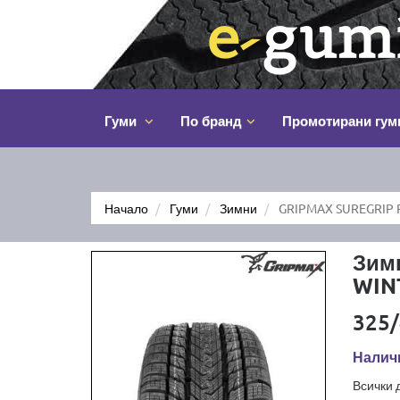
Гуми
По бранд
Промотирани гум
Начало
Гуми
Зимни
GRIPMAX SUREGRIP 
Зим
WIN
325/
Наличн
Всички 