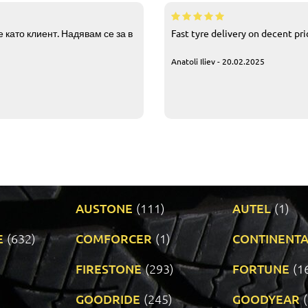
 като клиент. Надявам се за в
Fast tyre delivery on decent pr
Anatoli Iliev - 20.02.2025
AUSTONE
(111)
AUTEL
(1)
E
(632)
COMFORCER
(1)
CONTINENTA
)
FIRESTONE
(293)
FORTUNE
(1
GOODRIDE
(245)
GOODYEAR