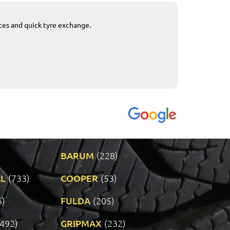
ices and quick tyre exchange.
Приемливо вре
VENDI - 27.04.2
BARUM
(228)
L
(733)
COOPER
(53)
6)
FULDA
(205)
(492)
GRIPMAX
(232)