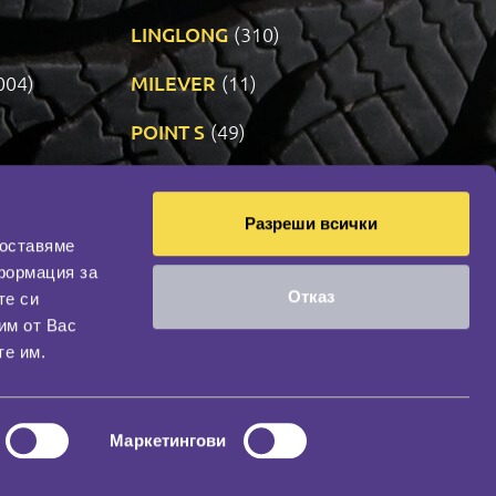
LINGLONG
(310)
004)
MILEVER
(11)
)
POINT S
(49)
SONIX
(191)
Разреши всички
14)
VREDESTEIN
(470)
доставяме
формация за
Отказ
те си
оциална мрежа
им от Вас
НАШИЯТ БЛОГ
те им.
Маркетингови