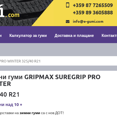
+359 87 7265509
+359 89 3605888
info@e-gumi.com
и
Калкулатор за гуми
Доставка и плащане
Контакт
PRO WINTER 325/40 R21
ни гуми GRIPMAX SUREGRIP PRO
TER
40 R21
и над 10 +
доставки на
зимни гуми
са с нов ДОТ!