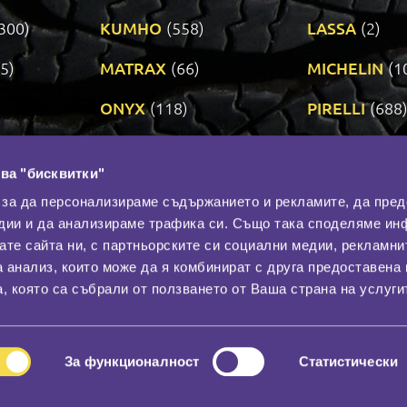
300)
KUMHO
(558)
LASSA
(2)
5)
MATRAX
(66)
MICHELIN
(1
ONYX
(118)
PIRELLI
(688
ROADSTONE
(3)
SAVA
(1)
ва "бисквитки"
TRIANGLE
(272)
UNIROYAL
(3
 за да персонализираме съдържанието и рекламите, да пре
дии и да анализираме трафика си. Също така споделяме ин
вате сайта ни, с партньорските си социални медии, рекламни
Контакти
С
а анализ, които може да я комбинират с друга предоставена 
За нас
, която са събрали от ползването от Ваша страна на услуги
Общи условия
лност
Гаранция
За функционалност
Статистически
© 2026
All rights reserved.