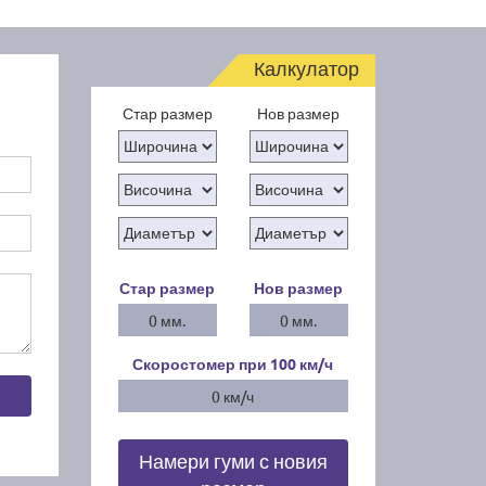
Калкулатор
Стар размер
Нов размер
Стар размер
Нов размер
0 мм.
0 мм.
Скоростомер при 100
км/ч
0 км/ч
Намери гуми с новия