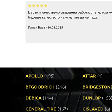
Бързо и качествено свършена работа, спечелиха ме
бъдеще качеството на услугите да не пада.
Илиан Баев - 30.03.2025
APOLLO
(195)
ATTAR
(1)
BFGOODRICH
(216)
BRIDGESTON
DEBICA
(114)
DUNLOP
(153
GENERAL TIRE
(167)
GISLAVED
(6)