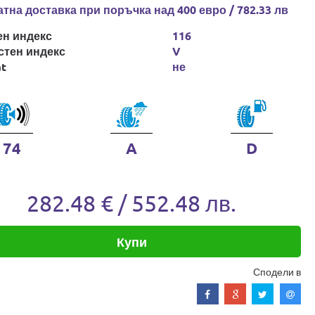
тна доставка при поръчка над 400 евро / 782.33 лв
ен индекс
116
стен индекс
V
at
не
74
A
D
282.48 € / 552.48 лв.
Купи
Сподели в