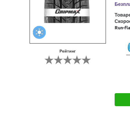
Безпла
Товар
Скоро
Run-fl
Рейтинг