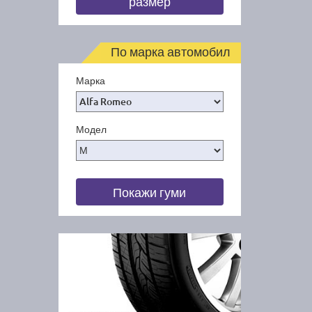
размер
По марка автомобил
Марка
Модел
Покажи гуми