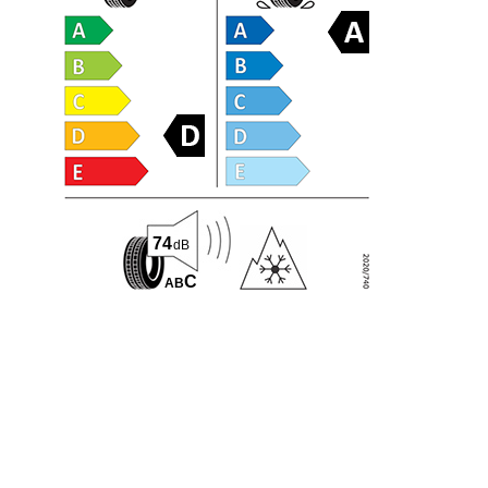
74
dB
C
A
B