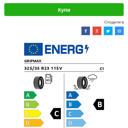
Купи
Сподели в
GRIPMAX
325/35 R23 115V
C1