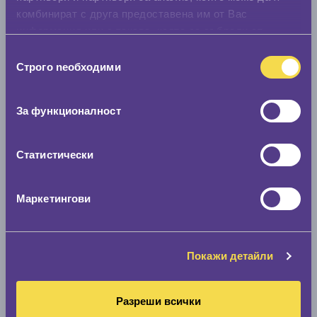
комбинират с друга предоставена им от Вас
информация или с такава, която са събрали от
ползването от Ваша страна на услугите им.
Избор
Строго nеобходими
на
съгласие
За функционалност
Статистически
Маркетингови
Покажи детайли
Разреши всички