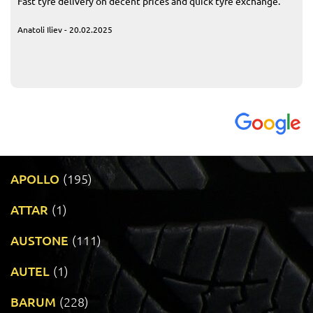
Fast tyre delivery on decent prices and quick tyre exchange.
Anatoli Iliev - 20.02.2025
APOLLO
(195)
ATTAR
(1)
AUSTONE
(111)
AUTEL
(1)
BARUM
(228)