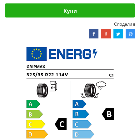
Купи
Сподели в
GRIPMAX
325/35 R22 114V
C1