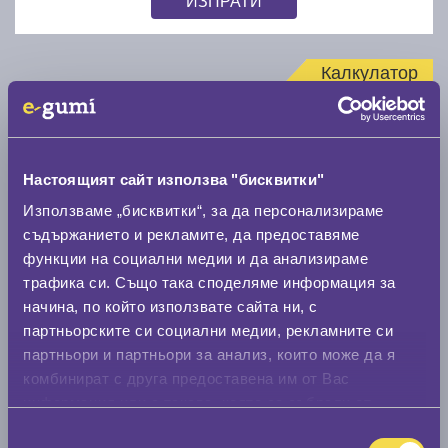
Калкулатор
Стар размер
Настоящият сайт използва "бисквитки"
Използваме „бисквитки“, за да персонализираме
съдържанието и рекламите, да предоставяме
Нов размер
функции на социални медии и да анализираме
трафика си. Също така споделяме информация за
начина, по който използвате сайта ни, с
партньорските си социални медии, рекламните си
партньори и партньори за анализ, които може да я
комбинират с друга предоставена им от Вас
информация или с такава, която са събрали от
Стар размер
ползването от Ваша страна на услугите им.
Избор