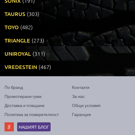
SONIX
(191)
TAURUS
(303)
TOYO
(482)
TRIANGLE
(273)
UNIROYAL
(311)
VREDESTEIN
(467)
По бранд
Контакти
Промотирани гуми
За нас
Доставка и плащане
Общи условия
Политика за поверителност
Гаранция
НАШИЯТ БЛОГ