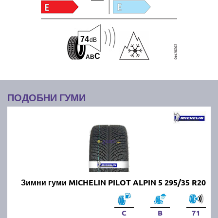
74
dB
C
A
B
ПОДОБНИ ГУМИ
Зимни гуми MICHELIN PILOT ALPIN 5 295/35 R20
C
B
71