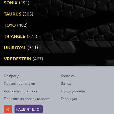
SONIX
(191)
TAURUS
(303)
TOYO
(482)
TRIANGLE
(273)
UNIROYAL
(311)
VREDESTEIN
(467)
По бранд
Контакти
Промотирани гуми
За нас
Доставка и плащане
Общи условия
Политика за поверителност
Гаранция
НАШИЯТ БЛОГ