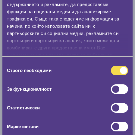
0 мм.
съдържанието и рекламите, да предоставяме
функции на социални медии и да анализираме
Нов размер
трафика си. Също така споделяме информация за
0 мм.
начина, по който използвате сайта ни, с
партньорските си социални медии, рекламните си
Скоростомер при 100
км/ч
партньори и партньори за анализ, които може да я
0 км/ч
комбинират с друга предоставена им от Вас
информация или с такава, която са събрали от
Намери гуми с новия размер
ползването от Ваша страна на услугите им.
Избор
Строго nеобходими
на
съгласие
По марка автомобил
За функционалност
Марка
Статистически
Модел
Маркетингови