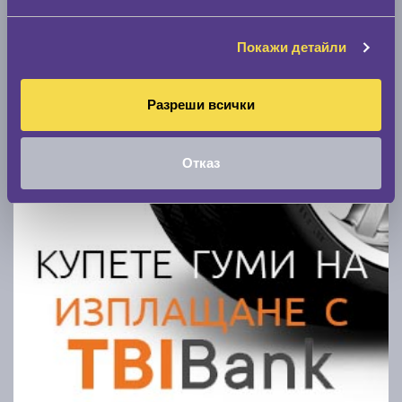
Покажи гуми
Покажи детайли
Разреши всички
Отказ