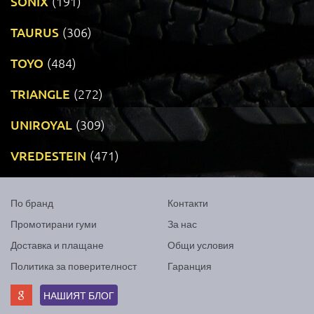
SONIX
(191)
TAURUS
(306)
TOYO
(484)
TRIANGLE
(272)
UNIROYAL
(309)
VREDESTEIN
(471)
По бранд
Контакти
Промотирани гуми
За нас
Доставка и плащане
Общи условия
Политика за поверителност
Гаранция
НАШИЯТ БЛОГ