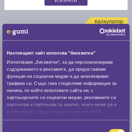
Калкулатор
Стар размер
Настоящият сайт използва "бисквитки"
Използваме „бисквитки“, за да персонализираме
съдържанието и рекламите, да предоставяме
Нов размер
функции на социални медии и да анализираме
трафика си. Също така споделяме информация за
начина, по който използвате сайта ни, с
партньорските си социални медии, рекламните си
партньори и партньори за анализ, които може да я
комбинират с друга предоставена им от Вас
информация или с такава, която са събрали от
Стар размер
ползването от Ваша страна на услугите им.
Избор