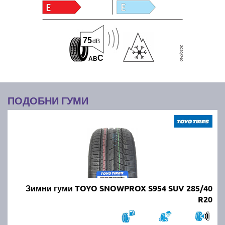
75
dB
C
A
B
ПОДОБНИ ГУМИ
Зимни гуми TOYO SNOWPROX S954 SUV 285/40
R20