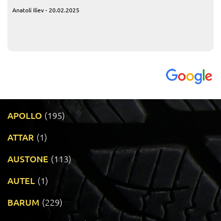
Anatoli Iliev - 20.02.2025
APOLLO
(195)
ATTAR
(1)
AUSTONE
(113)
AUTEL
(1)
BARUM
(229)