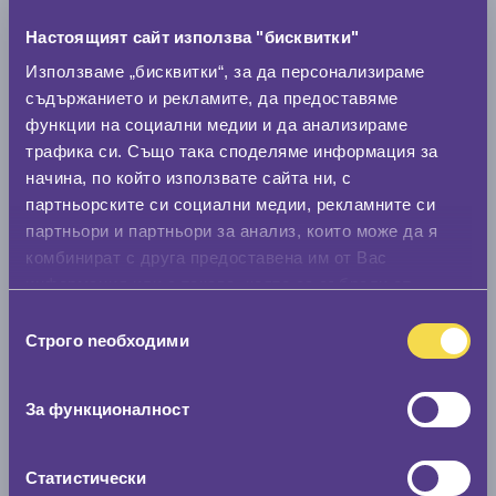
Марка
Настоящият сайт използва "бисквитки"
Използваме „бисквитки“, за да персонализираме
съдържанието и рекламите, да предоставяме
Модел
функции на социални медии и да анализираме
трафика си. Също така споделяме информация за
начина, по който използвате сайта ни, с
Покажи гуми
партньорските си социални медии, рекламните си
партньори и партньори за анализ, които може да я
комбинират с друга предоставена им от Вас
информация или с такава, която са събрали от
ползването от Ваша страна на услугите им.
Избор
Строго nеобходими
на
съгласие
За функционалност
Статистически