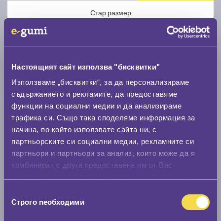
Стар размер
Настоящият сайт използва "бисквитки"
Използваме „бисквитки“, за да персонализираме
Нов размер
съдържанието и рекламите, да предоставяме
функции на социални медии и да анализираме
трафика си. Също така споделяме информация за
начина, по който използвате сайта ни, с
партньорските си социални медии, рекламните си
партньори и партньори за анализ, които може да я
Стар размер
комбинират с друга предоставена им от Вас
информация или с такава, която са събрали от
0 мм.
ползването от Ваша страна на услугите им.
Избор
Нов размер
Строго nеобходими
на
0 мм.
съгласие