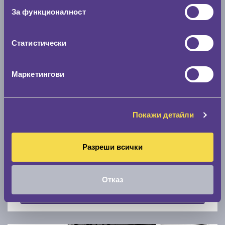
Скоростомер при 100
км/ч
За функционалност
0 км/ч
Статистически
Намери гуми с новия размер
Маркетингови
По марка автомобил
Марка
Покажи детайли
Разреши всички
Модел
Отказ
Покажи гуми