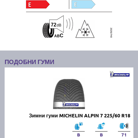
72
dB
C
A
B
ПОДОБНИ ГУМИ
Зимни гуми MICHELIN ALPIN 7 225/60 R18
B
B
71