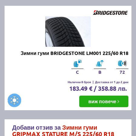
Зимни гуми BRIDGESTONE LM001 225/60 R18
C
B
72
Налични 8 броя
|
Доставка от 1 до 2 дни
183.49 € / 358.88 лв.
виж повече
Добави отзив за
Зимни гуми
GRIPMAX STATURE M/S 225/60 R18