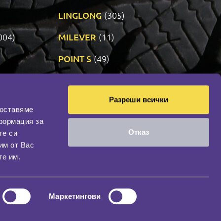
LINGLONG
(305)
004)
MILEVER
(11)
)
POINT S
(49)
SONIX
(192)
Разреши всички
12)
VREDESTEIN
(469)
доставяме
формация за
Отказ
те си
оциална мрежа
им от Вас
НАШИЯТ БЛОГ
те им.
Маркетингови