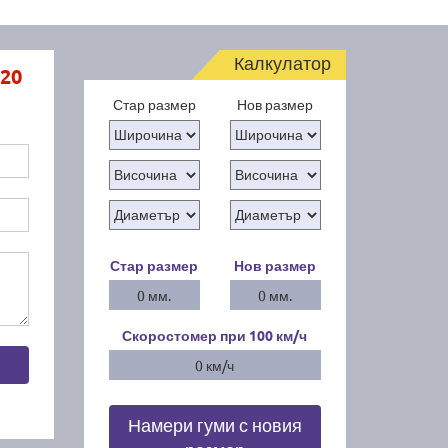
Калкулатор
20
Стар размер
Нов размер
Стар размер
Нов размер
0 мм.
0 мм.
Скоростомер при 100
км/ч
0 км/ч
Намери гуми с новия