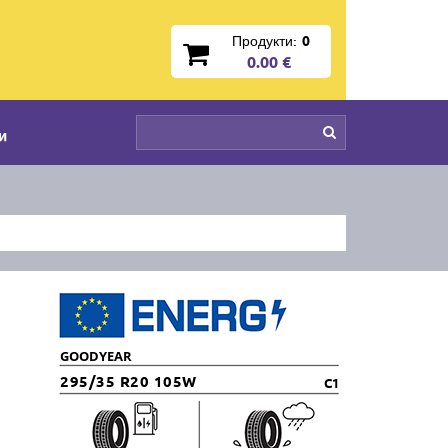
Продукти:
0
0.00 €
и
GOODYEAR
295/35 R20 105W
C1