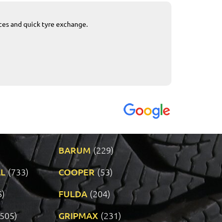
ices and quick tyre exchange.
Приемливо вре
VENDI - 27.04.2
BARUM
(229)
L
(733)
COOPER
(53)
6)
FULDA
(204)
(505)
GRIPMAX
(231)