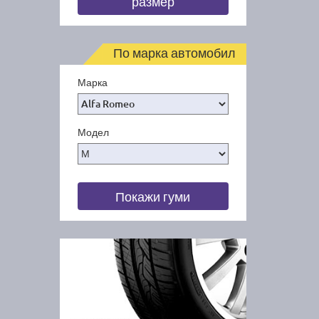
размер
По марка автомобил
Марка
Модел
Покажи гуми