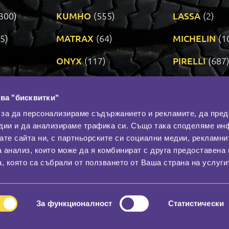
300)
KUMHO
(555)
LASSA
(2)
5)
MATRAX
(64)
MICHELIN
(1
ONYX
(117)
PIRELLI
(687
ROADSTONE
(3)
SAVA
(1)
ва "бисквитки"
TRIANGLE
(273)
UNIROYAL
(3
 за да персонализираме съдържанието и рекламите, да пре
дии и да анализираме трафика си. Също така споделяме ин
вате сайта ни, с партньорските си социални медии, рекламни
Контакти
С
а анализ, които може да я комбинират с друга предоставена 
За нас
, която са събрали от ползването от Ваша страна на услуги
Общи условия
лност
Гаранция
За функционалност
Статистически
© 2026
All rights reserved.