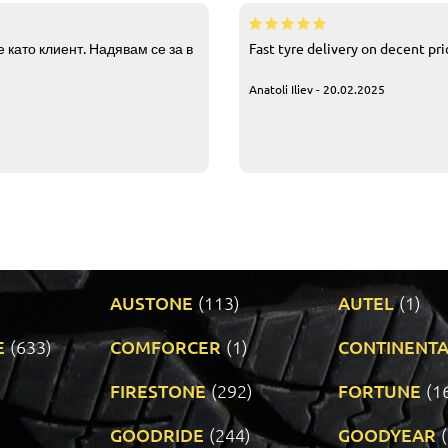
 като клиент. Надявам се за в
Fast tyre delivery on decent pr
Anatoli Iliev - 20.02.2025
AUSTONE
(113)
AUTEL
(1)
E
(633)
COMFORCER
(1)
CONTINENTA
)
FIRESTONE
(292)
FORTUNE
(1
GOODRIDE
(244)
GOODYEAR