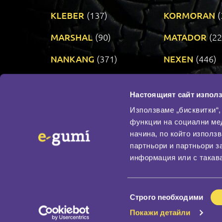
KLEBER
(137)
KORMORAN
(
MARSHAL
(90)
MATADOR
(22
NANKANG
(371)
NEXEN
(446)
PRINX
(34)
RIKEN
(321)
Настоящият сайт използ
TAURUS
(302)
TOYO
(483)
Използваме „бисквитки“,
функции на социални ме
начина, по който използ
По бранд
партньори и партньори з
Промотирани гуми
информация или с такава
Доставка и плащане
Политика за поверите
Избор
Строго nеобходими
на
Покажи детайли
съгласие