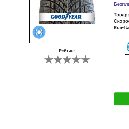
Безпла
Товар
Скоро
Run-fl
Рейтинг