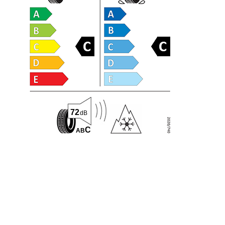
72
dB
C
A
B