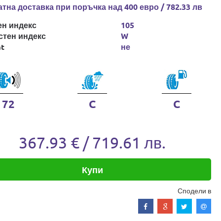
тна доставка при поръчка над 400 евро / 782.33 лв
ен индекс
105
стен индекс
W
at
не
72
C
C
367.93 € / 719.61 лв.
Купи
Сподели в