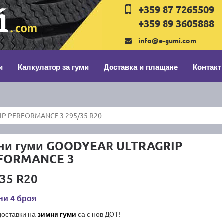
+359 87 7265509
+359 89 3605888
info@e-gumi.com
и
Калкулатор за гуми
Доставка и плащане
Контакт
P PERFORMANCE 3 295/35 R20
ни гуми GOODYEAR ULTRAGRIP
FORMANCE 3
35 R20
ни 4 броя
доставки на
зимни гуми
са с нов ДОТ!