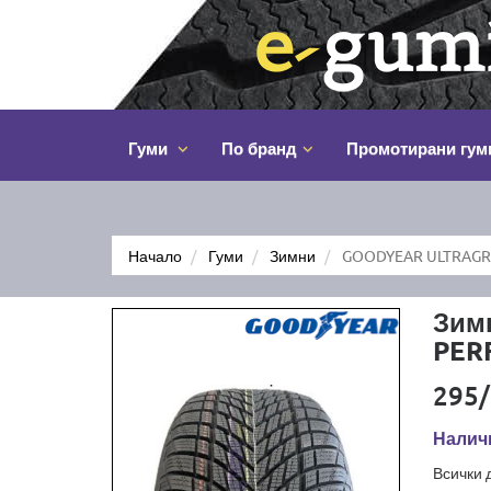
Гуми
По бранд
Промотирани гум
Начало
Гуми
Зимни
GOODYEAR ULTRAGRI
Зим
PER
295/
Налич
Всички 