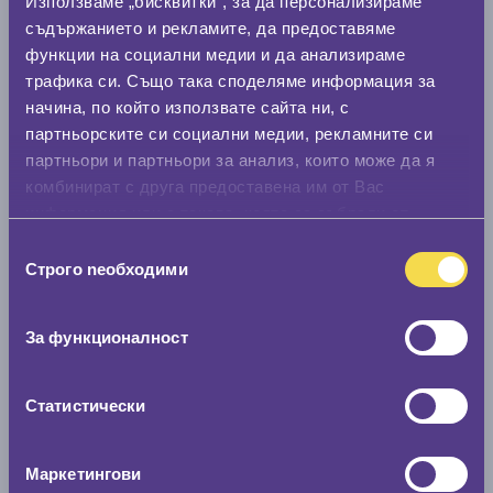
Стар размер
Използваме „бисквитки“, за да персонализираме
съдържанието и рекламите, да предоставяме
0 мм.
функции на социални медии и да анализираме
Нов размер
трафика си. Също така споделяме информация за
начина, по който използвате сайта ни, с
0 мм.
партньорските си социални медии, рекламните си
Скоростомер при 100
км/ч
партньори и партньори за анализ, които може да я
комбинират с друга предоставена им от Вас
0 км/ч
информация или с такава, която са събрали от
ползването от Ваша страна на услугите им.
Избор
Намери гуми с новия размер
Строго nеобходими
на
съгласие
По марка автомобил
За функционалност
Марка
Статистически
Модел
Маркетингови