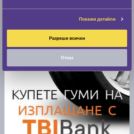
Покажи гуми
Покажи детайли
Разреши всички
Отказ