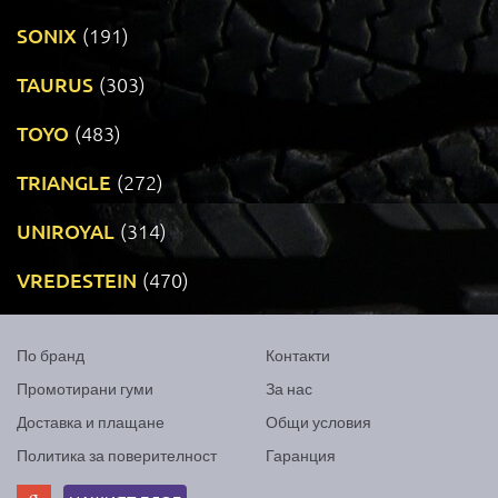
SONIX
(191)
TAURUS
(303)
TOYO
(483)
TRIANGLE
(272)
UNIROYAL
(314)
VREDESTEIN
(470)
По бранд
Контакти
Промотирани гуми
За нас
Доставка и плащане
Общи условия
Политика за поверителност
Гаранция