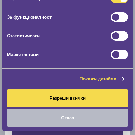
Нов размер
съгласие
0 мм.
За функционалност
Скоростомер при 100
км/ч
Статистически
0 км/ч
Намери гуми с новия размер
Маркетингови
По марка автомобил
Покажи детайли
Марка
Разреши всички
Модел
Отказ