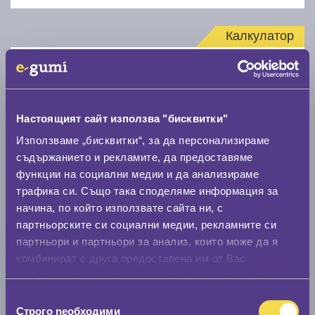
Калкулатор
Стар размер
Настоящият сайт използва "бисквитки"
Използваме „бисквитки“, за да персонализираме
съдържанието и рекламите, да предоставяме
Нов размер
функции на социални медии и да анализираме
трафика си. Също така споделяме информация за
начина, по който използвате сайта ни, с
партньорските си социални медии, рекламните си
партньори и партньори за анализ, които може да я
комбинират с друга предоставена им от Вас
информация или с такава, която са събрали от
Стар размер
ползването от Ваша страна на услугите им.
Избор
0 мм.
Строго nеобходими
на