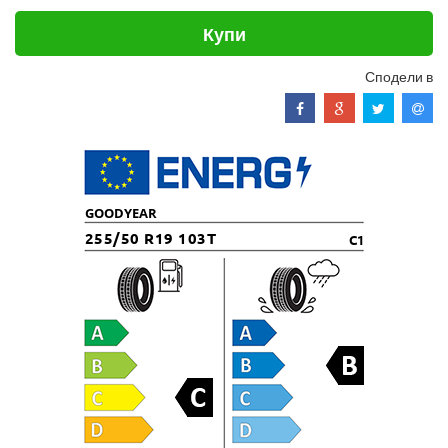
Купи
Сподели в
GOODYEAR
255/50 R19 103T
C1