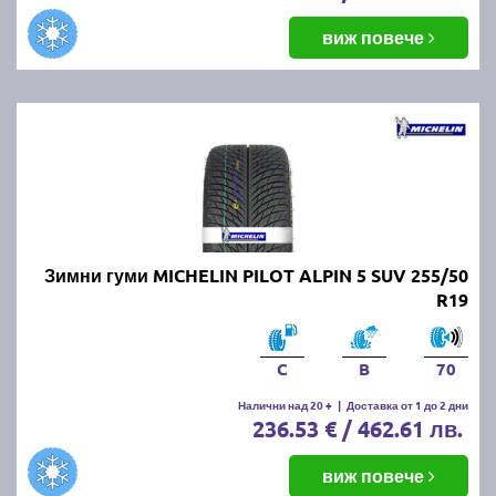
виж повече
Зимни гуми MICHELIN PILOT ALPIN 5 SUV 255/50
R19
C
B
70
Налични над 20 +
|
Доставка от 1 до 2 дни
236.53 € / 462.61 лв.
виж повече