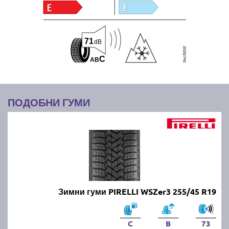
71
dB
C
A
B
ПОДОБНИ ГУМИ
Зимни гуми PIRELLI WSZer3 255/45 R19
C
B
73