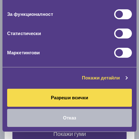
съгласие
0 мм.
За функционалност
Скоростомер при 100
км/ч
0 км/ч
Статистически
Намери гуми с новия размер
Маркетингови
По марка автомобил
Покажи детайли
Марка
Разреши всички
Модел
Отказ
Покажи гуми