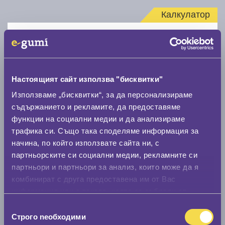
Калкулатор
Стар размер
Настоящият сайт използва "бисквитки"
Използваме „бисквитки“, за да персонализираме
съдържанието и рекламите, да предоставяме
Нов размер
функции на социални медии и да анализираме
трафика си. Също така споделяме информация за
начина, по който използвате сайта ни, с
партньорските си социални медии, рекламните си
партньори и партньори за анализ, които може да я
комбинират с друга предоставена им от Вас
Стар размер
информация или с такава, която са събрали от
0 мм.
ползването от Ваша страна на услугите им.
Избор
Строго nеобходими
на
Нов размер