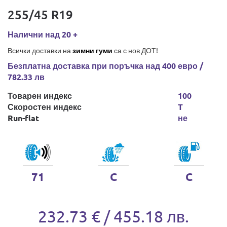
255/45 R19
Налични над 20 +
Всички доставки на
зимни гуми
са с нов ДОТ!
Безплатна доставка при поръчка над 400 евро /
782.33 лв
Товарен индекс
100
Скоростен индекс
T
Run-flat
не
71
C
C
232.73 € / 455.18 лв.