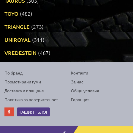
TAURUS
(303)
TOYO
(482)
TRIANGLE
(273)
UNIROYAL
(311)
VREDESTEIN
(467)
По бранд
Контакти
Промотирани гуми
За нас
Доставка и плащане
Общи условия
Политика за поверителност
Гаранция
НАШИЯТ БЛОГ