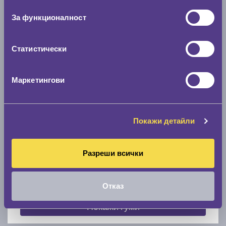
съгласие
0 мм.
За функционалност
Скоростомер при 100
км/ч
0 км/ч
Статистически
Намери гуми с новия размер
Маркетингови
По марка автомобил
Покажи детайли
Марка
Разреши всички
Модел
Отказ
Покажи гуми