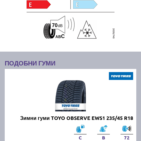
70
dB
C
A
B
ПОДОБНИ ГУМИ
Зимни гуми TOYO OBSERVE EWS1 235/45 R18
C
B
72