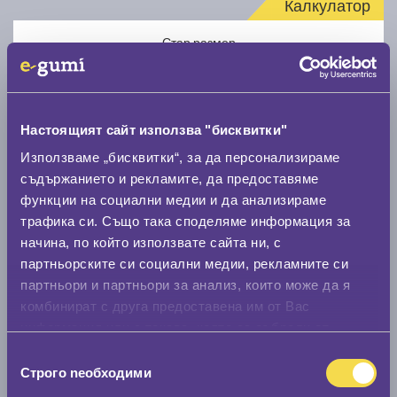
Калкулатор
Стар размер
Настоящият сайт използва "бисквитки"
Използваме „бисквитки“, за да персонализираме
Нов размер
съдържанието и рекламите, да предоставяме
функции на социални медии и да анализираме
трафика си. Също така споделяме информация за
начина, по който използвате сайта ни, с
партньорските си социални медии, рекламните си
партньори и партньори за анализ, които може да я
комбинират с друга предоставена им от Вас
Стар размер
информация или с такава, която са събрали от
0 мм.
ползването от Ваша страна на услугите им.
Избор
Строго nеобходими
Нов размер
на