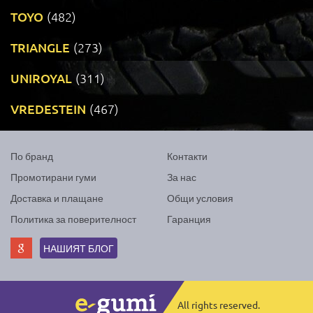
TOYO
(482)
TRIANGLE
(273)
UNIROYAL
(311)
VREDESTEIN
(467)
По бранд
Контакти
Промотирани гуми
За нас
Доставка и плащане
Общи условия
Политика за поверителност
Гаранция
НАШИЯТ БЛОГ
All rights reserved.