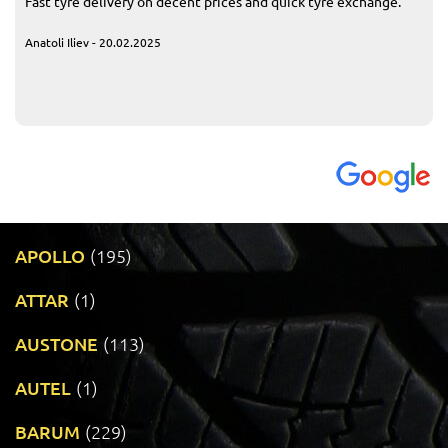
Fast tyre delivery on decent prices and quick tyre exchange.
Anatoli Iliev - 20.02.2025
APOLLO
(195)
ATTAR
(1)
AUSTONE
(113)
AUTEL
(1)
BARUM
(229)