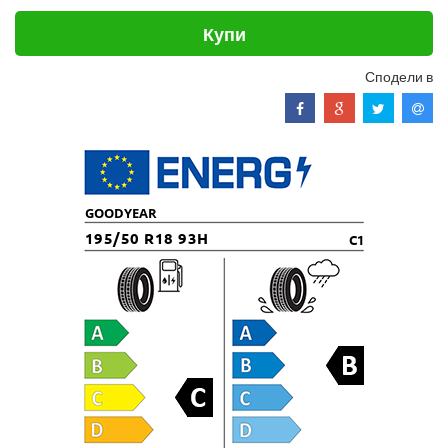
Купи
Сподели в
GOODYEAR
195/50 R18 93H
C1