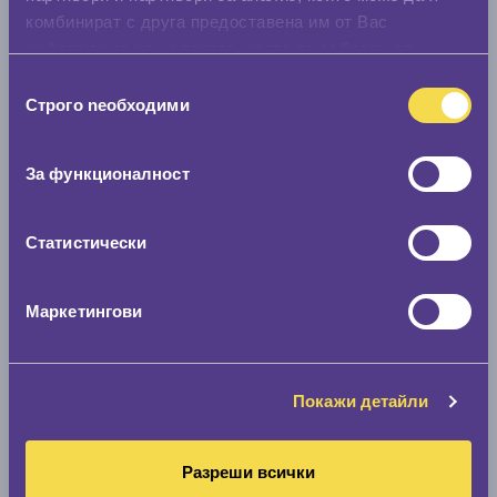
комбинират с друга предоставена им от Вас
информация или с такава, която са събрали от
ползването от Ваша страна на услугите им.
Избор
Строго nеобходими
на
съгласие
За функционалност
Статистически
Маркетингови
Покажи детайли
Разреши всички