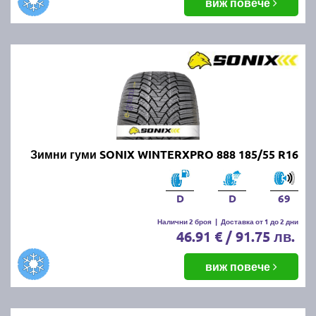
виж повече
Зимни гуми SONIX WINTERXPRO 888 185/55 R16
D
D
69
Налични 2 броя
|
Доставка от 1 до 2 дни
46.91 € / 91.75 лв.
виж повече