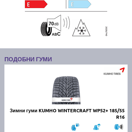
70
dB
C
A
B
ПОДОБНИ ГУМИ
Зимни гуми KUMHO WINTERCRAFT WP52+ 185/55
R16