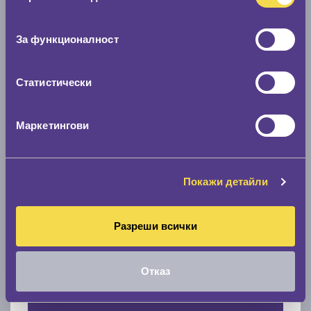
Нов размер
съгласие
0 мм.
За функционалност
Скоростомер при 100
км/ч
Статистически
0 км/ч
Намери гуми с новия размер
Маркетингови
По марка автомобил
Покажи детайли
Марка
Разреши всички
Модел
Отказ