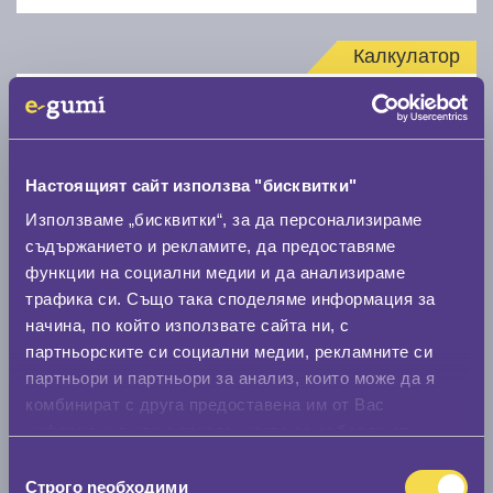
Калкулатор
Стар размер
Настоящият сайт използва "бисквитки"
Използваме „бисквитки“, за да персонализираме
съдържанието и рекламите, да предоставяме
Нов размер
функции на социални медии и да анализираме
трафика си. Също така споделяме информация за
начина, по който използвате сайта ни, с
партньорските си социални медии, рекламните си
партньори и партньори за анализ, които може да я
комбинират с друга предоставена им от Вас
информация или с такава, която са събрали от
Стар размер
ползването от Ваша страна на услугите им.
Избор
0 мм.
Строго nеобходими
на