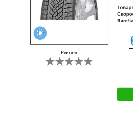
Товар
Скоро
Run-fl
Рейтинг