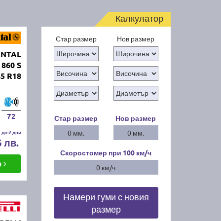
Калкулатор
Стар размер
Нов размер
ENTAL
 860 S
45 R18
72
Стар размер
Нов размер
 до 2 дни
0 мм.
0 мм.
6 лв.
Скоростомер при 100
км/ч
е
0 км/ч
Намери гуми с новия
размер