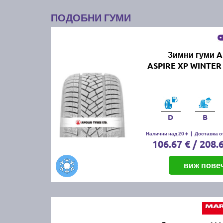
ПОДОБНИ ГУМИ
Зимни гуми 
ASPIRE XP WINTER 
D
B
Налични над 20 +
|
Доставка от
106.67 € / 208.
виж пове