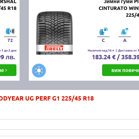
ARSHAL
Зимни гуми PI
45 R18
CINTURATO WIN
225/
72
C
A
 1 до 2 дни
Налични над 16 +
|
Доставка от 1
99 лв.
183.24 € / 358.3
че
виж повеч
ODYEAR UG PERF G1 225/45 R18