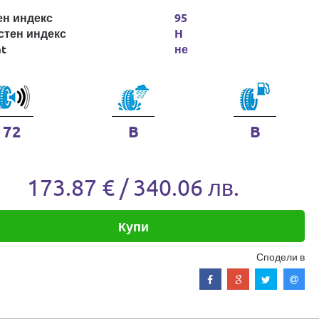
ен индекс
95
стен индекс
H
at
не
72
B
B
173.87 € / 340.06 лв.
Купи
Сподели в