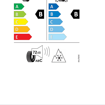
72
dB
C
A
B