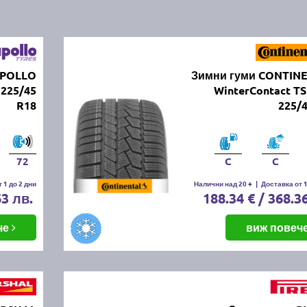
APOLLO
Зимни гуми CONTIN
225/45
WinterContact TS
R18
225/
72
C
C
 1 до 2 дни
Налични над 20 +
|
Доставка от 1
63 лв.
188.34 € / 368.3
че
виж повеч