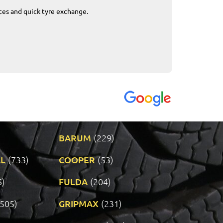
ices and quick tyre exchange.
Приемливо вре
VENDI - 27.04.2
BARUM
(229)
L
(733)
COOPER
(53)
6)
FULDA
(204)
(505)
GRIPMAX
(231)