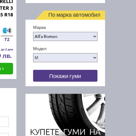
RELLI
TER 3
По марка автомобил
45 R18
Марка
72
Модел
 до 2 дни
9 лв.
е
Покажи гуми