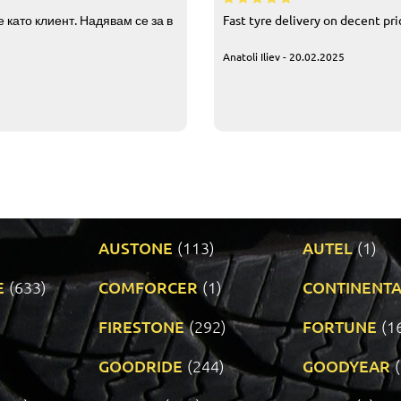
 като клиент. Надявам се за в
Fast tyre delivery on decent pr
Anatoli Iliev - 20.02.2025
AUSTONE
(113)
AUTEL
(1)
E
(633)
COMFORCER
(1)
CONTINENTA
)
FIRESTONE
(292)
FORTUNE
(1
GOODRIDE
(244)
GOODYEAR