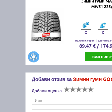
Зимни гуми M
MW51 225/
C
C
Налични 5 броя
|
Доставка от
89.47 € / 174.
виж пове
Добави отзив за
Зимни гуми GO
Добави оценка