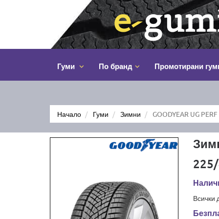
Гуми
По бранд
Промотирани гум
Начало
Гуми
Зимни
GOODYEAR UG PERF 
Зим
225/
Наличн
Всички 
Безпла