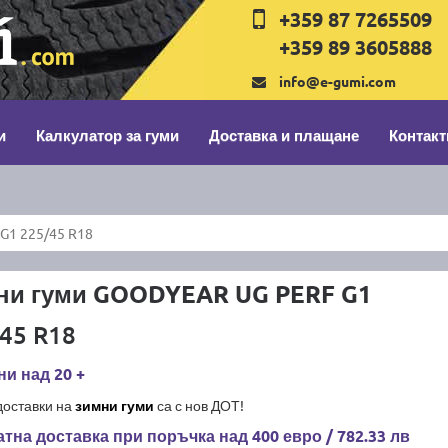
+359 87 7265509
+359 89 3605888
info@e-gumi.com
и
Калкулатор за гуми
Доставка и плащане
Контакт
G1 225/45 R18
ни гуми GOODYEAR UG PERF G1
45 R18
и над 20 +
доставки на
зимни гуми
са с нов ДОТ!
тна доставка при поръчка над 400 евро / 782.33 лв