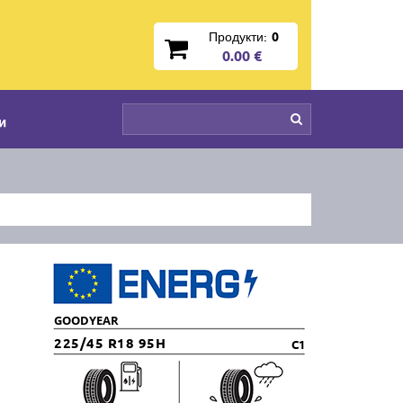
Продукти:
0
0.00 €
и
GOODYEAR
225/45 R18 95H
C1