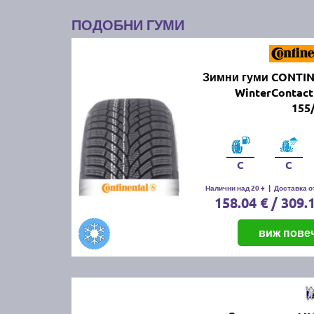
ПОДОБНИ ГУМИ
Зимни гуми CONTI
WinterContact
155
C
C
Налични над 20 +
|
Доставка от
158.04 € / 309.
виж пове