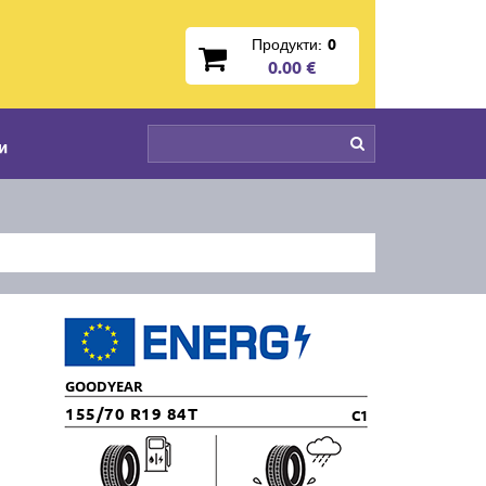
Продукти:
0
0.00 €
и
GOODYEAR
155/70 R19 84T
C1