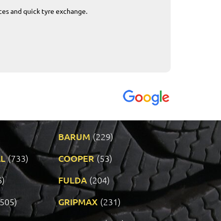
ices and quick tyre exchange.
Приемливо вре
VENDI - 27.04.2
BARUM
(229)
L
(733)
COOPER
(53)
6)
FULDA
(204)
(505)
GRIPMAX
(231)