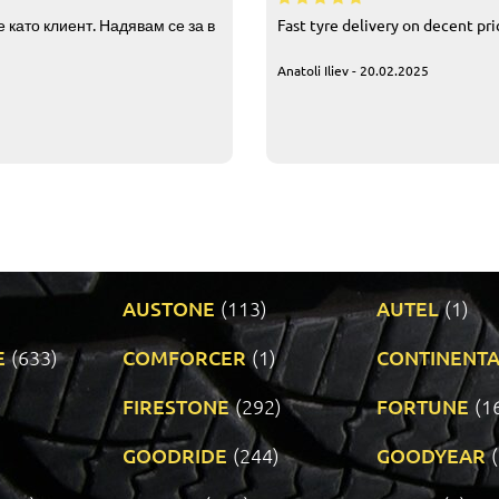
 като клиент. Надявам се за в
Fast tyre delivery on decent pr
Anatoli Iliev - 20.02.2025
AUSTONE
(113)
AUTEL
(1)
E
(633)
COMFORCER
(1)
CONTINENTA
)
FIRESTONE
(292)
FORTUNE
(1
GOODRIDE
(244)
GOODYEAR