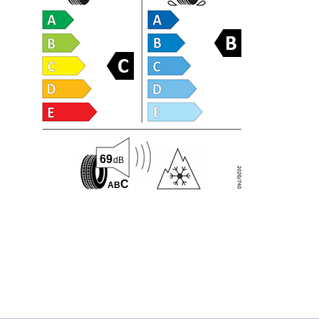
69
dB
C
A
B