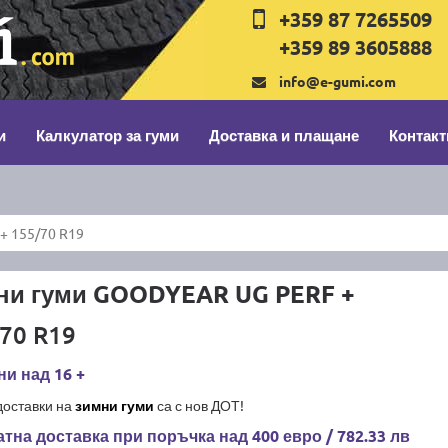
+359 87 7265509
+359 89 3605888
info@e-gumi.com
и
Калкулатор за гуми
Доставка и плащане
Контакт
+ 155/70 R19
ни гуми GOODYEAR UG PERF +
70 R19
и над 16 +
доставки на
зимни гуми
са с нов ДОТ!
тна доставка при поръчка над 400 евро / 782.33 лв