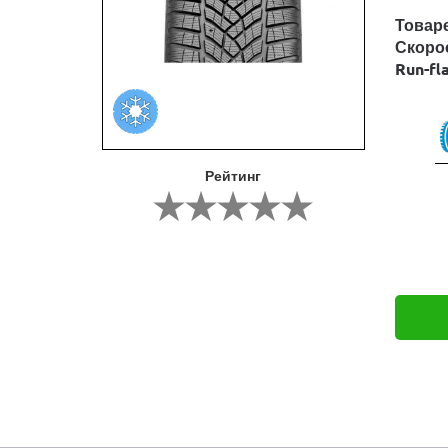
Товар
Скоро
Run-fl
Рейтинг