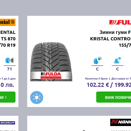
NENTAL
Зимни гуми 
 TS 870
KRISTAL CONTRO
/70 R19
155/
71
C
C
 1 до 2 дни
Налични 3 броя
|
Доставка от 1
10 лв.
102.22 € / 199.9
че
виж повеч