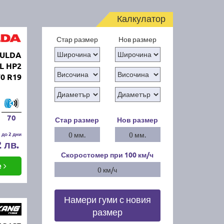
Калкулатор
Стар размер
Нов размер
FULDA
L HP2
70 R19
70
Стар размер
Нов размер
 до 2 дни
0 мм.
0 мм.
2 лв.
Скоростомер при 100
км/ч
е
0 км/ч
Намери гуми с новия
размер