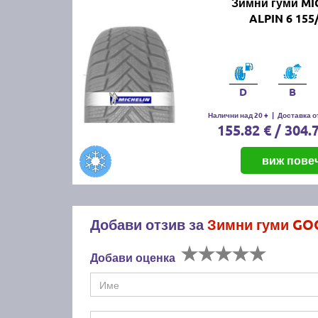
Зимни гуми MI
ALPIN 6 155
D
B
Налични над 20 +
|
Доставка от
155.82 € / 304.
виж пове
Добави отзив за
Зимни гуми GOO
Добави оценка