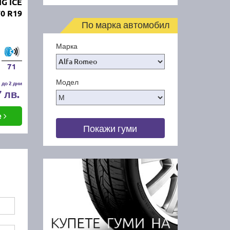
G ICE
70 R19
По марка автомобил
Марка
71
Модел
 до 2 дни
7 лв.
е
Покажи гуми