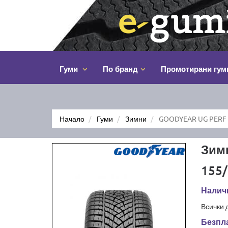
Гуми
По бранд
Промотирани гум
Начало
Гуми
Зимни
GOODYEAR UG PERF 
Зим
155/
Наличн
Всички 
Безпла