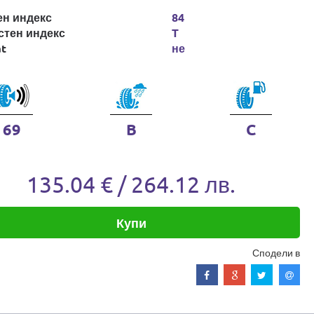
ен индекс
84
стен индекс
T
at
не
69
B
C
135.04 € / 264.12 лв.
Купи
Сподели в