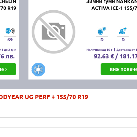
CHELIN
Зимни гуми NANKAN
/70 R19
ACTIVA ICE-1 155/
69
D
D
 1 до 2 дни
Налични над 16 +
|
Доставка от 1
76 лв.
92.63 € / 181.1
че
виж повеч
DYEAR UG PERF + 155/70 R19