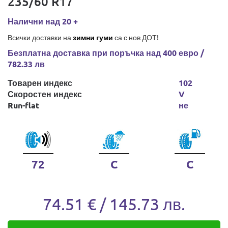
235/60 R17
Налични над 20 +
Всички доставки на
зимни гуми
са с нов ДОТ!
Безплатна доставка при поръчка над 400 евро /
782.33 лв
Товарен индекс
102
Скоростен индекс
V
Run-flat
не
72
C
C
74.51 € / 145.73 лв.