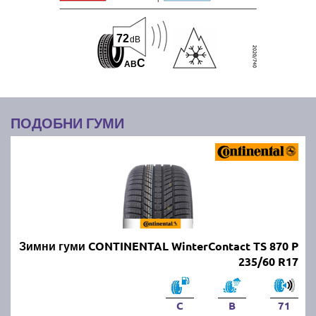
72
dB
C
A
B
ПОДОБНИ ГУМИ
Зимни гуми CONTINENTAL WinterContact TS 870 P
235/60 R17
C
B
71