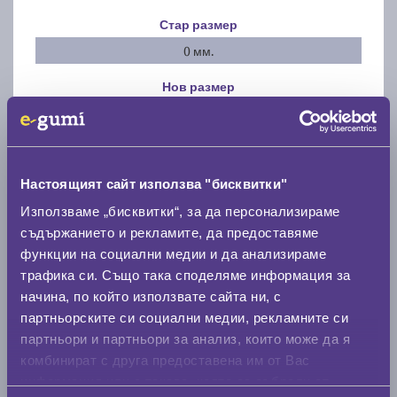
Стар размер
0 мм.
Нов размер
0 мм.
Скоростомер при 100
км/ч
0 км/ч
Настоящият сайт използва "бисквитки"
Използваме „бисквитки“, за да персонализираме
Намери гуми с новия размер
съдържанието и рекламите, да предоставяме
функции на социални медии и да анализираме
трафика си. Също така споделяме информация за
По марка автомобил
начина, по който използвате сайта ни, с
партньорските си социални медии, рекламните си
Марка
партньори и партньори за анализ, които може да я
комбинират с друга предоставена им от Вас
информация или с такава, която са събрали от
Модел