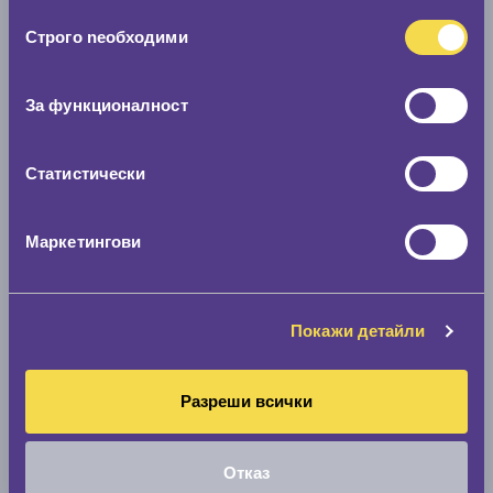
ползването от Ваша страна на услугите им.
Избор
Строго nеобходими
на
съгласие
Покажи гуми
За функционалност
Статистически
Маркетингови
Покажи детайли
Разреши всички
Отказ