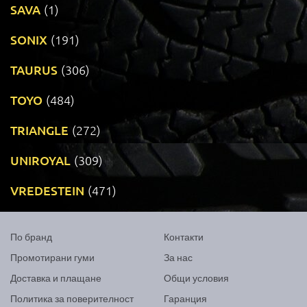
SAVA
(1)
SONIX
(191)
TAURUS
(306)
TOYO
(484)
TRIANGLE
(272)
UNIROYAL
(309)
VREDESTEIN
(471)
По бранд
Контакти
Промотирани гуми
За нас
Доставка и плащане
Общи условия
Политика за поверителност
Гаранция