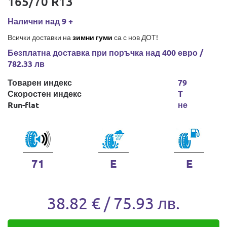
165/70 R13
Налични над 9 +
Всички доставки на
зимни гуми
са с нов ДОТ!
Безплатна доставка при поръчка над 400 евро /
782.33 лв
Товарен индекс
79
Скоростен индекс
T
Run-flat
не
71
E
E
38.82 € / 75.93 лв.