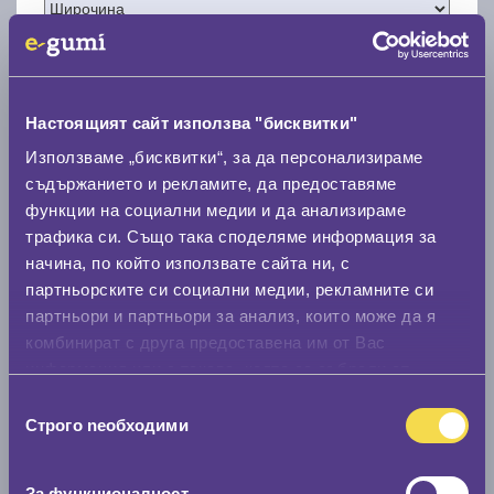
Настоящият сайт използва "бисквитки"
Нов размер
Използваме „бисквитки“, за да персонализираме
съдържанието и рекламите, да предоставяме
функции на социални медии и да анализираме
трафика си. Също така споделяме информация за
начина, по който използвате сайта ни, с
партньорските си социални медии, рекламните си
Стар размер
партньори и партньори за анализ, които може да я
комбинират с друга предоставена им от Вас
0 мм.
информация или с такава, която са събрали от
Нов размер
ползването от Ваша страна на услугите им.
Избор
0 мм.
Строго nеобходими
на
съгласие
Скоростомер при 100
км/ч
За функционалност