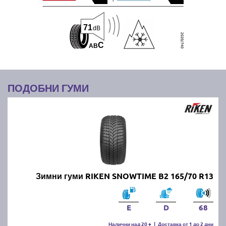
71
dB
C
A
B
ПОДОБНИ ГУМИ
Зимни гуми RIKEN SNOWTIME B2 165/70 R13
E
D
68
Налични над 20 +
|
Доставка от 1 до 2 дни