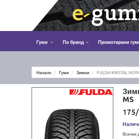
Гуми
По бранд
Промотирани гум
Начало
Гуми
Зимни
FULDA KRISTAL MON
Зим
MS
175/
Наличн
Всички 