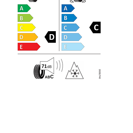
71
dB
C
A
B