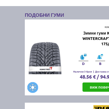
ПОДОБНИ ГУМИ
Зимни гуми
WINTERCRAF
175
D
B
Налични 3 броя
|
Доставка от
48.56 € / 94.
виж пове