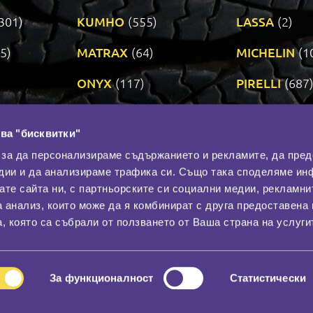
301)
KUMHO
(555)
LASSA
(2)
5)
MATRAX
(64)
MICHELIN
(1
ONYX
(117)
PIRELLI
(687
ROADSTONE
(3)
SAVA
(1)
ва "бисквитки"
TRIANGLE
(273)
UNIROYAL
(3
 за да персонализираме съдържанието и рекламите, да пре
дии и да анализираме трафика си. Също така споделяме ин
вате сайта ни, с партньорските си социални медии, рекламни
Контакти
С
а анализ, които може да я комбинират с друга предоставена 
За нас
, която са събрали от ползването от Ваша страна на услуги
Общи условия
лност
Гаранция
За функционалност
Статистически
© 2026
All rights reserved.