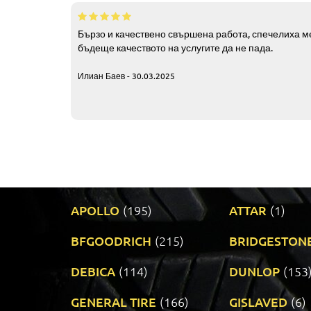
Бързо и качествено свършена работа, спечелиха ме
бъдеще качеството на услугите да не пада.
Илиан Баев - 30.03.2025
APOLLO
(195)
ATTAR
(1)
BFGOODRICH
(215)
BRIDGESTON
DEBICA
(114)
DUNLOP
(153
GENERAL TIRE
(166)
GISLAVED
(6)