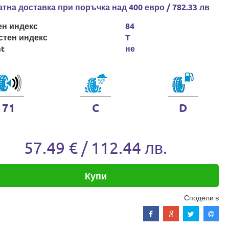
тна доставка при поръчка над 400 евро / 782.33 лв
ен индекс
84
стен индекс
T
at
не
71
C
D
57.49 € / 112.44 лв.
Купи
Сподели в