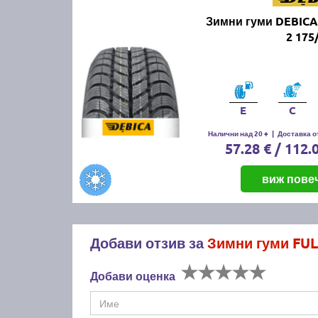
Зимни гуми DEBICA
2 175
E
C
Налични над 20 +
|
Доставка от
57.28 € / 112.
виж пове
Добави отзив за
Зимни гуми FU
Добави оценка