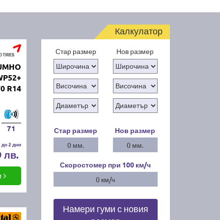
Калкулатор
Стар размер
Нов размер
KUMHO
WP52+
70 R14
71
Стар размер
Нов размер
 до 2 дни
0 мм.
0 мм.
9 лв.
Скоростомер при 100
км/ч
е
0 км/ч
Намери гуми с новия