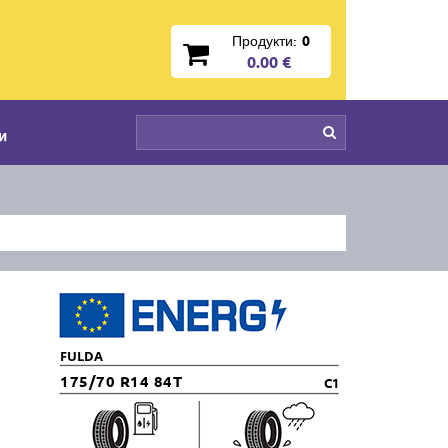
Продукти:
0
0.00 €
и
FULDA
175/70 R14 84T
C1