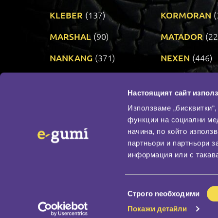
KLEBER
(137)
KORMORAN
(
MARSHAL
(90)
MATADOR
(22
NANKANG
(371)
NEXEN
(446)
PRINX
(34)
RIKEN
(321)
Настоящият сайт използ
TAURUS
(303)
TOYO
(482)
Използваме „бисквитки“,
функции на социални ме
начина, по който използ
По бранд
партньори и партньори з
Промотирани гуми
информация или с такава
Доставка и плащане
Политика за поверите
Избор
Строго nеобходими
на
Покажи детайли
съгласие