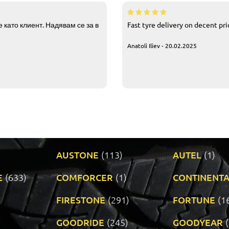
 като клиент. Надявам се за в
Fast tyre delivery on decent pr
Anatoli Iliev - 20.02.2025
AUSTONE
(113)
AUTEL
(1)
E
(633)
COMFORCER
(1)
CONTINENTA
)
FIRESTONE
(291)
FORTUNE
(1
GOODRIDE
(245)
GOODYEAR