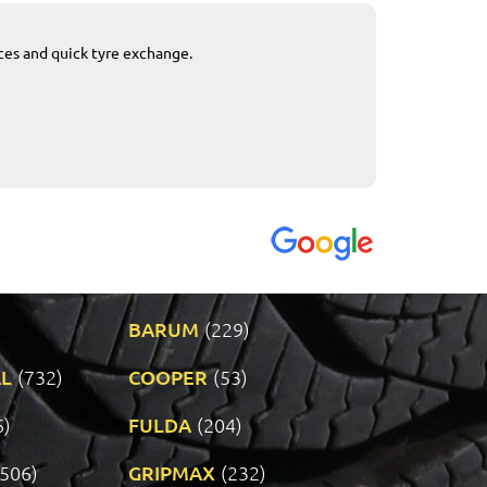
ices and quick tyre exchange.
Приемливо вре
VENDI - 27.04.2
BARUM
(229)
L
(732)
COOPER
(53)
6)
FULDA
(204)
(506)
GRIPMAX
(232)