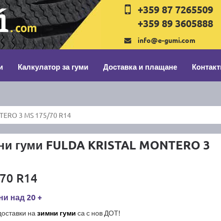
+359 87 7265509
+359 89 3605888
info@e-gumi.com
и
Калкулатор за гуми
Доставка и плащане
Контакт
TERO 3 MS 175/70 R14
ни гуми FULDA KRISTAL MONTERO 3
70 R14
и над 20 +
доставки на
зимни гуми
са с нов ДОТ!