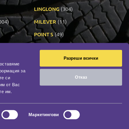
LINGLONG
(304)
004)
MILEVER
(11)
)
POINT S
(49)
SONIX
(191)
Разреши всички
11)
VREDESTEIN
(467)
доставяме
формация за
Отказ
те си
оциална мрежа
им от Вас
НАШИЯТ БЛОГ
те им.
Маркетингови