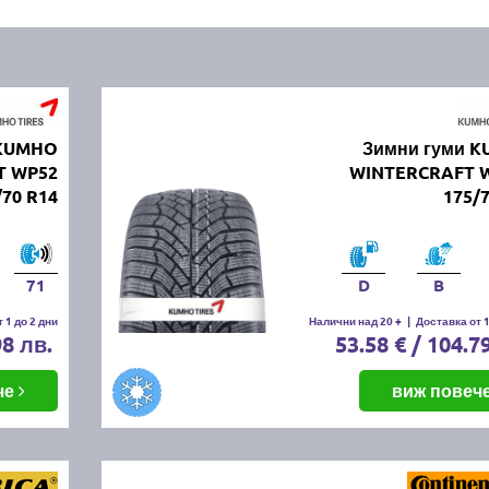
 KUMHO
Зимни гуми 
T WP52
WINTERCRAFT 
/70 R14
175/
71
D
B
 1 до 2 дни
Налични над 20 +
|
Доставка от 1
98 лв.
53.58 € / 104.7
че
виж повеч