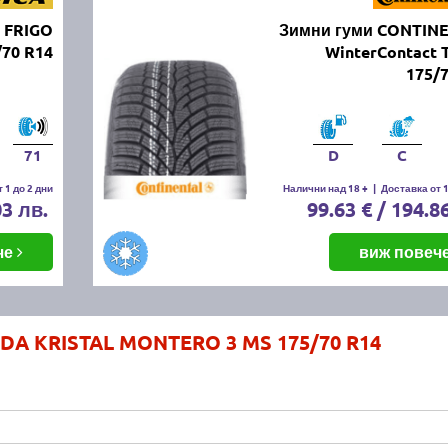
 FRIGO
Зимни гуми CONTIN
/70 R14
WinterContact 
175/
71
D
C
 1 до 2 дни
Налични над 18 +
|
Доставка от 1
03 лв.
99.63 € / 194.8
че
виж повеч
LDA KRISTAL MONTERO 3 MS 175/70 R14