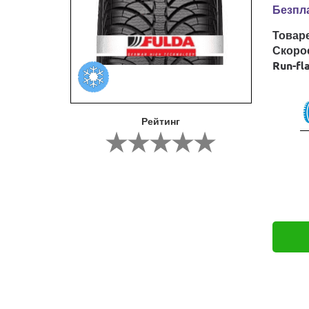
Безпла
Товар
Скоро
Run-fl
Рейтинг