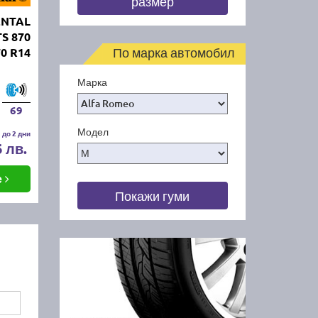
размер
ENTAL
TS 870
По марка автомобил
70 R14
Марка
69
Модел
 до 2 дни
6 лв.
е
Покажи гуми