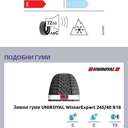
72
dB
C
A
B
ПОДОБНИ ГУМИ
Зимни гуми UNIROYAL WinterExpert 245/40 R18
C
C
72