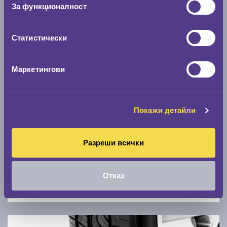
Скоростомер при 100
км/ч
За функционалност
0 км/ч
Статистически
Намери гуми с новия размер
Маркетингови
По марка автомобил
Марка
Покажи детайли
Модел
Разреши всички
Отказ
Покажи гуми