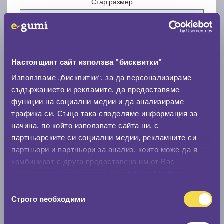
Стар размер
Настоящият сайт използва "бисквитки"
Нов размер
Използваме „бисквитки“, за да персонализираме
съдържанието и рекламите, да предоставяме
функции на социални медии и да анализираме
трафика си. Също така споделяме информация за
начина, по който използвате сайта ни, с
партньорските си социални медии, рекламните си
партньори и партньори за анализ, които може да я
Стар размер
комбинират с друга предоставена им от Вас
0 мм.
информация или с такава, която са събрали от
ползването от Ваша страна на услугите им.
Избор
Нов размер
Строго nеобходими
на
0 мм.
съгласие