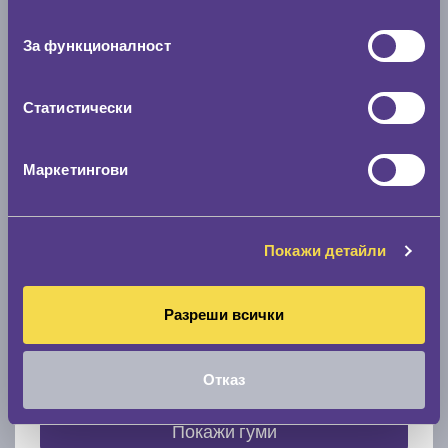
съгласие
0 мм.
За функционалност
Скоростомер при 100
км/ч
0 км/ч
Статистически
Намери гуми с новия размер
Маркетингови
По марка автомобил
Покажи детайли
Марка
Разреши всички
Модел
Отказ
Покажи гуми