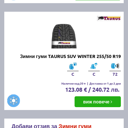
Зимни гуми TAURUS SUV WINTER 255/50 R19
C
C
72
Налични над 20 +
|
Доставка от 1 до 2 дни
123.08 € / 240.72 лв.
виж повече
Добави отзив за
Зимни гуми