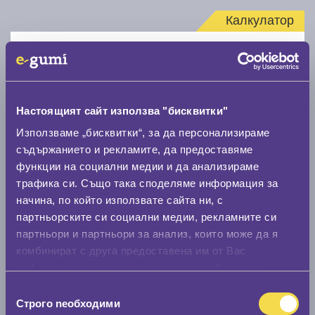
Калкулатор
Стар размер
Настоящият сайт използва "бисквитки"
Използваме „бисквитки“, за да персонализираме
съдържанието и рекламите, да предоставяме
Нов размер
функции на социални медии и да анализираме
трафика си. Също така споделяме информация за
начина, по който използвате сайта ни, с
партньорските си социални медии, рекламните си
партньори и партньори за анализ, които може да я
комбинират с друга предоставена им от Вас
Стар размер
информация или с такава, която са събрали от
0 мм.
ползването от Ваша страна на услугите им.
Избор
Строго nеобходими
на
Нов размер