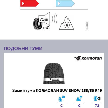
71
dB
C
A
B
ПОДОБНИ ГУМИ
Зимни гуми KORMORAN SUV SNOW 255/50 R19
C
C
72