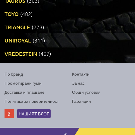
TAURUS
(303)
TOYO
(482)
TRIANGLE
(273)
UNIROYAL
(311)
VREDESTEIN
(467)
По бранд
Контакти
Промотирани гуми
За нас
Доставка и плащане
Общи условия
Политика за поверителност
Гаранция
НАШИЯТ БЛОГ