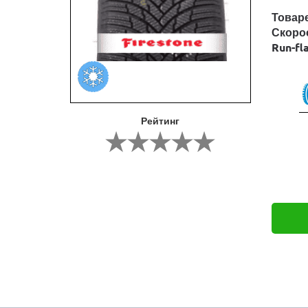
Товар
Скоро
Run-fl
Рейтинг