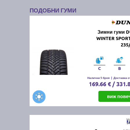
ПОДОБНИ ГУМИ
Зимни гуми 
WINTER SPORT
235
C
B
Налични 5 броя
|
Доставка от
169.66 € / 331.
виж пове