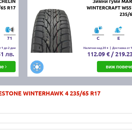
CHELIN
Зимни гуми MA
/65 R17
WINTERCRAFT WS5
235/
71
C
E
 1 до 2 дни
Налични над 20 +
|
Доставка от 1
51 лв.
112.09 € / 219.2
че
виж повеч
RESTONE WINTERHAWK 4 235/65 R17