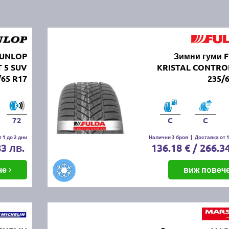
DUNLOP
Зимни гуми 
 5 SUV
KRISTAL CONTRO
/65 R17
235/
72
C
C
 1 до 2 дни
Налични 3 броя
|
Доставка от 1
83 лв.
136.18 € / 266.3
че
виж повеч