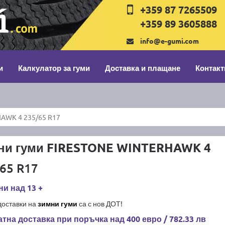
+359 87 7265509
+359 89 3605888
info@e-gumi.com
и
Калкулатор за гуми
Доставка и плащане
Контакт
AWK 4 235/65 R17
ни гуми FIRESTONE WINTERHAWK 4
65 R17
и над 13 +
доставки на
зимни гуми
са с нов ДОТ!
тна доставка при поръчка над 400 евро / 782.33 лв