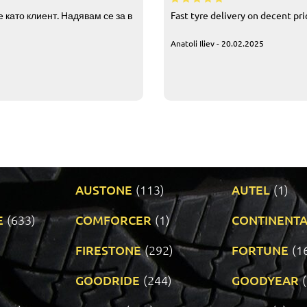
 като клиент. Надявам се за в
Fast tyre delivery on decent pr
Anatoli Iliev - 20.02.2025
AUSTONE
(113)
AUTEL
(1)
E
(633)
COMFORCER
(1)
CONTINENTA
)
FIRESTONE
(292)
FORTUNE
(1
GOODRIDE
(244)
GOODYEAR