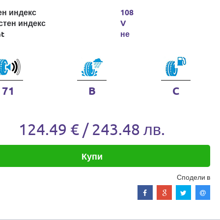
ен индекс
108
стен индекс
V
at
не
71
B
C
124.49 € / 243.48 лв.
Купи
Сподели в