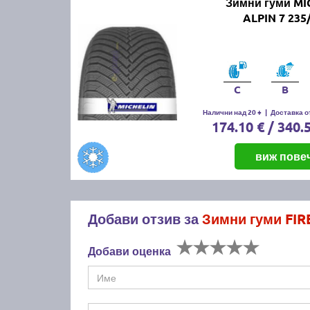
Зимни гуми MI
ALPIN 7 235
C
B
Налични над 20 +
|
Доставка от
174.10 € / 340.
виж пове
Добави отзив за
Зимни гуми FI
Добави оценка