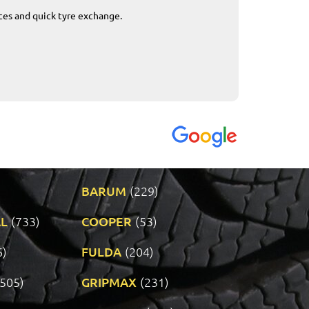
ices and quick tyre exchange.
Приемливо вре
VENDI - 27.04.2
BARUM
(229)
L
(733)
COOPER
(53)
6)
FULDA
(204)
(505)
GRIPMAX
(231)