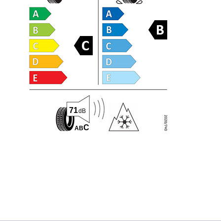
71
dB
C
A
B