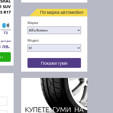
RSHAL
1 SUV
По марка автомобил
65 R17
Марка
72
Модел
 до 2 дни
3 лв.
е
Покажи гуми