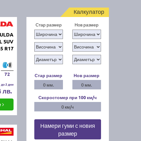
Калкулатор
Стар размер
Нов размер
FULDA
L SUV
65 R17
72
Стар размер
Нов размер
 до 2 дни
0 мм.
0 мм.
4 лв.
Скоростомер при 100
км/ч
е
0 км/ч
Намери гуми с новия
размер