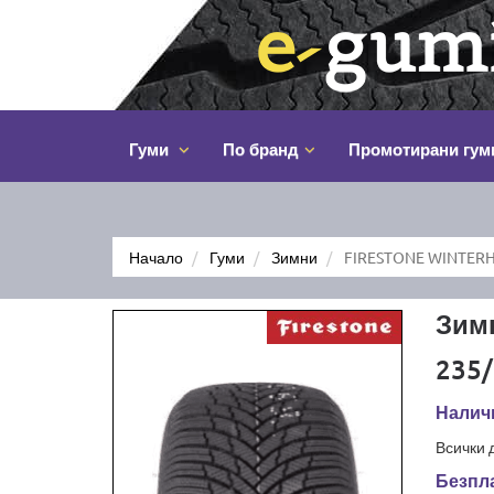
Гуми
По бранд
Промотирани гум
Начало
Гуми
Зимни
FIRESTONE WINTERH
Зим
235/
Наличн
Всички 
Безпла