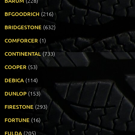
BARUM
(228)
BFGOODRICH
(216)
BRIDGESTONE
(632)
COMFORCER
(1)
CONTINENTAL
(733)
COOPER
(53)
DEBICA
(114)
DUNLOP
(153)
FIRESTONE
(293)
FORTUNE
(16)
FULDA
(205)