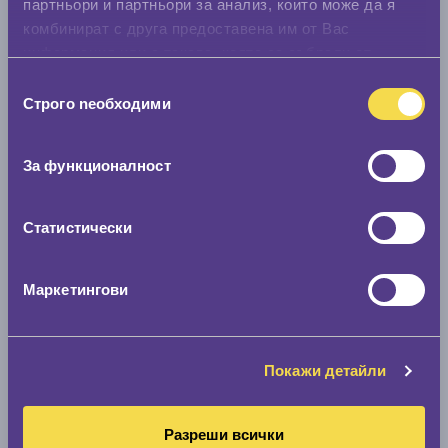
партньори и партньори за анализ, които може да я
Нов размер
комбинират с друга предоставена им от Вас
информация или с такава, която са събрали от
ползването от Ваша страна на услугите им.
Избор
Строго nеобходими
на
съгласие
За функционалност
Стар размер
0 мм.
Статистически
Нов размер
0 мм.
Маркетингови
Скоростомер при 100
км/ч
0 км/ч
Покажи детайли
Намери гуми с новия размер
Разреши всички