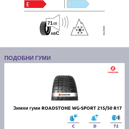
71
dB
C
A
B
ПОДОБНИ ГУМИ
Зимни гуми ROADSTONE WG-SPORT 215/50 R17
C
D
72