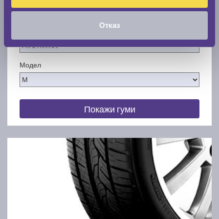
По марка автомобил
Отказ
Марка
Модел
Покажи гуми