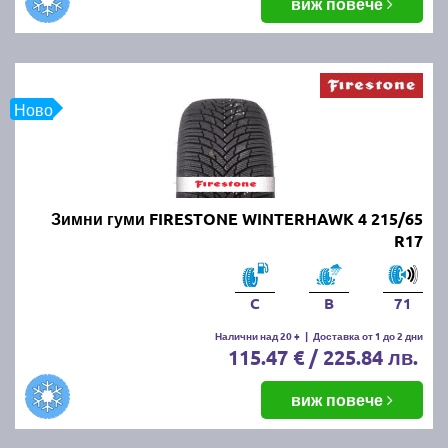
виж повече
Ново
Зимни гуми FIRESTONE WINTERHAWK 4 215/65
R17
C
B
71
Налични над 20 +
|
Доставка от 1 до 2 дни
115.47 € / 225.84 лв.
виж повече