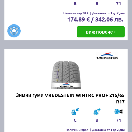
B
B
71
Налични над 20 +
|
Доставка от 1 до 2 дни
174.89 € / 342.06 лв.
виж повече
Зимни гуми VREDESTEIN WINTRC PRO+ 215/65
R17
C
B
71
Налични 3 броя
|
Доставка от 1 до 2 дни