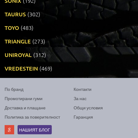
SONIX
(192)
TAURUS
(302)
TOYO
(483)
TRIANGLE
(273)
UNIROYAL
(312)
VREDESTEIN
(469)
По бранд
Контакти
Промотирани гуми
За нас
Доставка и плащане
Общи условия
Политика за поверителност
Гаранция
НАШИЯТ БЛОГ