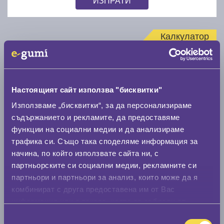
Калкулатор
Стар размер
Настоящият сайт използва "бисквитки"
Използваме „бисквитки“, за да персонализираме
съдържанието и рекламите, да предоставяме
Нов размер
функции на социални медии и да анализираме
трафика си. Също така споделяме информация за
начина, по който използвате сайта ни, с
партньорските си социални медии, рекламните си
партньори и партньори за анализ, които може да я
комбинират с друга предоставена им от Вас
информация или с такава, която са събрали от
Стар размер
ползването от Ваша страна на услугите им.
Избор