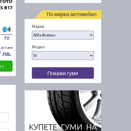
 TOYO
5 R17
По марка автомобил
Марка
72
Модел
 до 2 дни
7 лв.
е
Покажи гуми