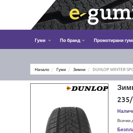
Гуми
По бранд
Промотирани гум
Начало
Гуми
Зимни
DUNLOP WINTER SPO
Зим
235/
Налич
Всички 
Безпла