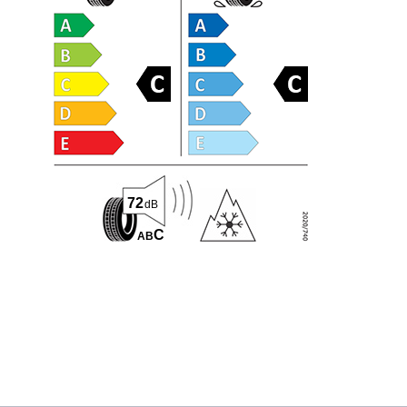
72
dB
C
A
B