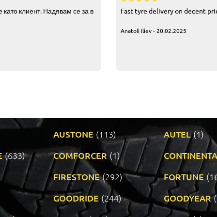
 като клиент. Надявам се за в
Fast tyre delivery on decent pr
Anatoli Iliev - 20.02.2025
AUSTONE
(113)
AUTEL
(1)
E
(633)
COMFORCER
(1)
CONTINENTA
)
FIRESTONE
(292)
FORTUNE
(1
GOODRIDE
(244)
GOODYEAR