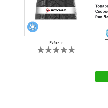
Товар
Скоро
Run-fl
Рейтинг