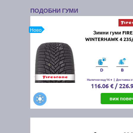
ПОДОБНИ ГУМИ
Ново
Зимни гуми FIR
WINTERHAWK 4 235/
D
B
Налични над 16 +
|
Доставка от
116.06 € / 226.
виж пове