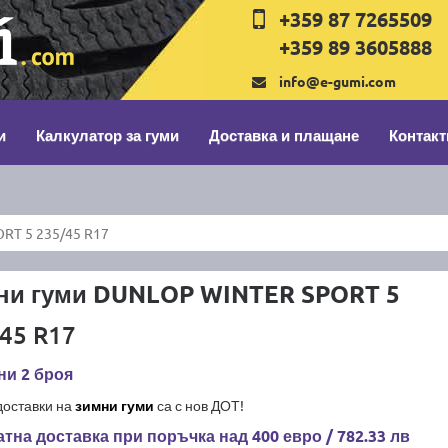
+359 87 7265509
+359 89 3605888
info@e-gumi.com
и
Калкулатор за гуми
Доставка и плащане
Контакт
RT 5 235/45 R17
ни гуми DUNLOP WINTER SPORT 5
45 R17
ни 2 броя
доставки на
зимни гуми
са с нов ДОТ!
тна доставка при поръчка над 400 евро / 782.33 лв