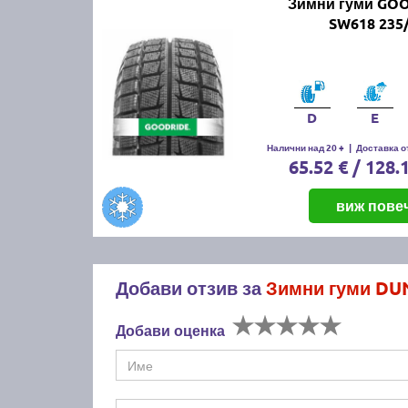
Зимни гуми GO
SW618 235
D
E
Налични над 20 +
|
Доставка от
65.52 € / 128.
виж пове
Добави отзив за
Зимни гуми DU
Добави оценка