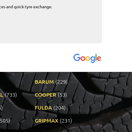
ices and quick tyre exchange.
Приемливо вре
VENDI - 27.04.2
BARUM
(229)
L
(733)
COOPER
(53)
6)
FULDA
(204)
(505)
GRIPMAX
(231)