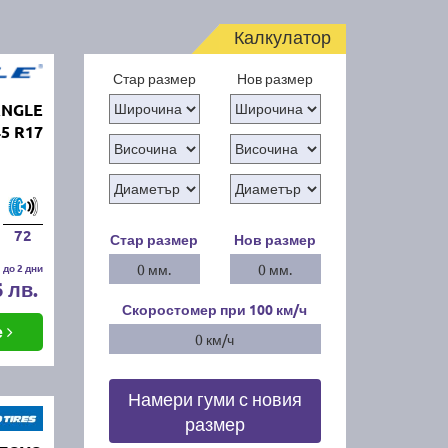
Калкулатор
Стар размер
Нов размер
ANGLE
45 R17
72
Стар размер
Нов размер
 до 2 дни
0 мм.
0 мм.
6 лв.
Скоростомер при 100
км/ч
е
0 км/ч
Намери гуми с новия
размер