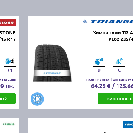
ESTONE
Зимни гуми TRI
45 R17
PL02 235/
71
D
C
 1 до 2 дни
Налични 6 броя
|
Доставка от 1
99 лв.
64.25 € / 125.6
че
виж повеч