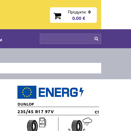
Продукти:
0
0.00 €
и
DUNLOP
235/45 R17 97V
C1