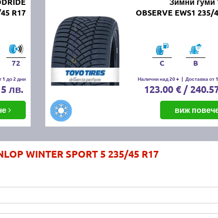
ODRIDE
Зимни гуми
/45 R17
OBSERVE EWS1 235/4
72
C
B
 1 до 2 дни
Налични над 20 +
|
Доставка от 1
15 лв.
123.00 € / 240.5
че
виж повеч
NLOP WINTER SPORT 5 235/45 R17