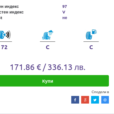
ен индекс
97
стен индекс
V
at
не
72
C
C
171.86 € / 336.13 лв.
Купи
Сподели в