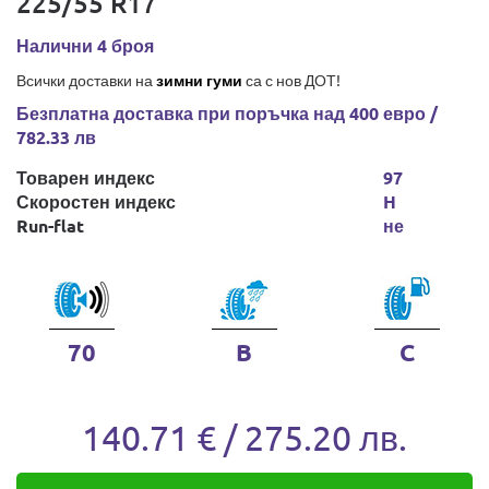
225/55 R17
Налични 4 броя
Всички доставки на
зимни гуми
са с нов ДОТ!
Безплатна доставка при поръчка над 400 евро /
782.33 лв
Товарен индекс
97
Скоростен индекс
H
Run-flat
не
70
B
C
140.71 € / 275.20 лв.