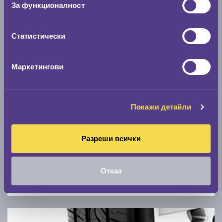
За функционалност
0 км/ч
Статистически
Намери гуми с новия размер
Маркетингови
По марка автомобил
Марка
Покажи детайли
Модел
Разреши всички
Отказ
Покажи гуми