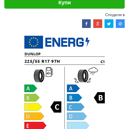
Купи
Сподели в
DUNLOP
225/55 R17 97H
C1