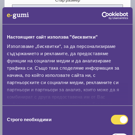
Настоящият сайт използва "бисквитки"
Нов размер
Използваме „бисквитки“, за да персонализираме
съдържанието и рекламите, да предоставяме
функции на социални медии и да анализираме
трафика си. Също така споделяме информация за
начина, по който използвате сайта ни, с
партньорските си социални медии, рекламните си
партньори и партньори за анализ, които може да я
Стар размер
комбинират с друга предоставена им от Вас
0 мм.
информация или с такава, която са събрали от
ползването от Ваша страна на услугите им.
Нов размер
Избор
Строго nеобходими
на
0 мм.
съгласие
Скоростомер при 100
км/ч