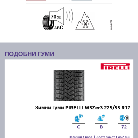
70
dB
C
A
B
ПОДОБНИ ГУМИ
Зимни гуми PIRELLI WSZer3 225/55 R17
C
B
72
Налични 4 броя
|
Доставка от 1 до 2 дни