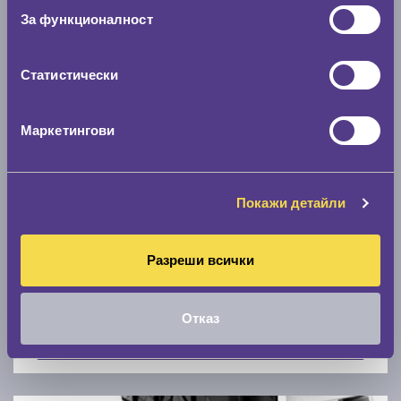
Скоростомер при 100
км/ч
За функционалност
0 км/ч
Статистически
Намери гуми с новия размер
Маркетингови
По марка автомобил
Марка
Покажи детайли
Разреши всички
Модел
Отказ
Покажи гуми