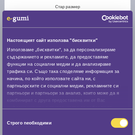
Стар размер
Настоящият сайт използва "бисквитки"
Използваме „бисквитки“, за да персонализираме
Нов размер
съдържанието и рекламите, да предоставяме
функции на социални медии и да анализираме
трафика си. Също така споделяме информация за
начина, по който използвате сайта ни, с
партньорските си социални медии, рекламните си
партньори и партньори за анализ, които може да я
Стар размер
комбинират с друга предоставена им от Вас
0 мм.
информация или с такава, която са събрали от
ползването от Ваша страна на услугите им.
Избор
Нов размер
Строго nеобходими
на
0 мм.
съгласие