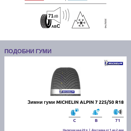
71
dB
C
A
B
ПОДОБНИ ГУМИ
Зимни гуми MICHELIN ALPIN 7 225/50 R18
C
B
71
Налични над 20 +
|
Доставка от 1 до 2 дни