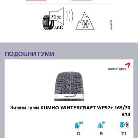
71
dB
C
A
B
ПОДОБНИ ГУМИ
Зимни гуми KUMHO WINTERCRAFT WP52+ 165/70
R14
D
B
71