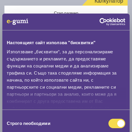
Калкулатор
Стар размер
Настоящият сайт използва "бисквитки"
Използваме „бисквитки“, за да персонализираме
Нов размер
съдържанието и рекламите, да предоставяме
функции на социални медии и да анализираме
трафика си. Също така споделяме информация за
начина, по който използвате сайта ни, с
партньорските си социални медии, рекламните си
партньори и партньори за анализ, които може да я
комбинират с друга предоставена им от Вас
Стар размер
информация или с такава, която са събрали от
0 мм.
ползването от Ваша страна на услугите им.
Избор
Строго nеобходими
Нов размер
на
съгласие