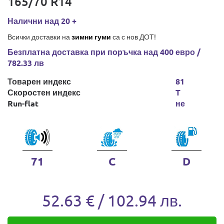
165/70 R14
Налични над 20 +
Всички доставки на
зимни гуми
са с нов ДОТ!
Безплатна доставка при поръчка над 400 евро /
782.33 лв
Товарен индекс
81
Скоростен индекс
T
Run-flat
не
71
C
D
52.63 € / 102.94 лв.