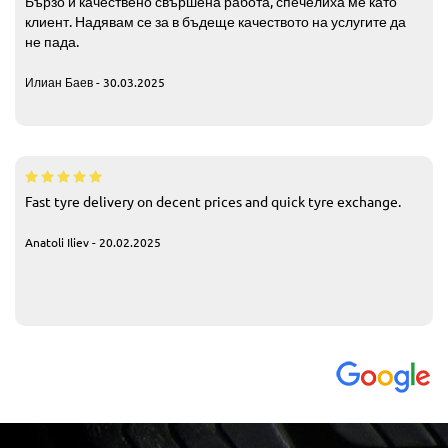
Бързо и качествено свършена работа, спечелиха ме като
клиент. Надявам се за в бъдеще качеството на услугите да
не пада.
Илиан Баев - 30.03.2025
Fast tyre delivery on decent prices and quick tyre exchange.
Anatoli Iliev - 20.02.2025