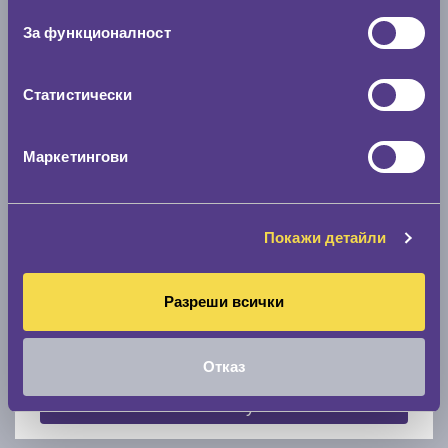
0 мм.
За функционалност
Скоростомер при 100
км/ч
0 км/ч
Статистически
Намери гуми с новия размер
Маркетингови
По марка автомобил
Покажи детайли
Марка
Разреши всички
Модел
Отказ
Покажи гуми