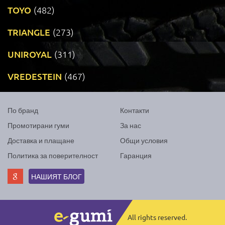
TOYO
(482)
TRIANGLE
(273)
UNIROYAL
(311)
VREDESTEIN
(467)
По бранд
Контакти
Промотирани гуми
За нас
Доставка и плащане
Общи условия
Политика за поверителност
Гаранция
НАШИЯТ БЛОГ
All rights reserved.