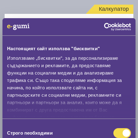
Калкулатор
Стар размер
Настоящият сайт използва "бисквитки"
Използваме „бисквитки“, за да персонализираме
съдържанието и рекламите, да предоставяме
Нов размер
функции на социални медии и да анализираме
трафика си. Също така споделяме информация за
начина, по който използвате сайта ни, с
партньорските си социални медии, рекламните си
партньори и партньори за анализ, които може да я
комбинират с друга предоставена им от Вас
Стар размер
информация или с такава, която са събрали от
0 мм.
ползването от Ваша страна на услугите им.
Избор
Строго nеобходими
на
Нов размер