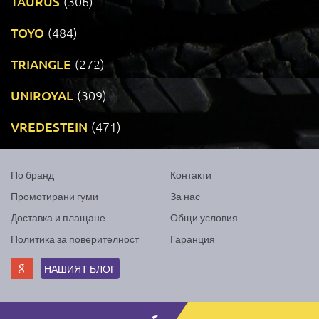
TAURUS
(306)
TOYO
(484)
TRIANGLE
(272)
UNIROYAL
(309)
VREDESTEIN
(471)
По бранд
Контакти
Промотирани гуми
За нас
Доставка и плащане
Общи условия
Политика за поверителност
Гаранция
НАШИЯТ БЛОГ