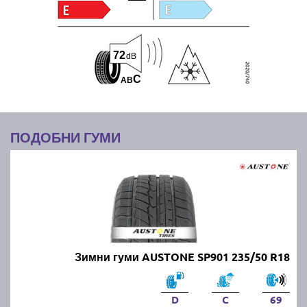
72
dB
C
A
B
ПОДОБНИ ГУМИ
Зимни гуми AUSTONE SP901 235/50 R18
D
C
69