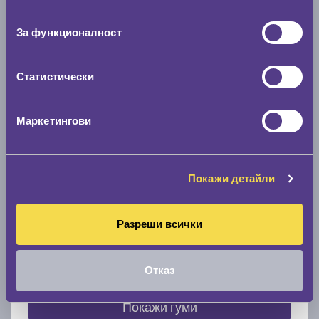
съгласие
0 мм.
За функционалност
Скоростомер при 100
км/ч
0 км/ч
Статистически
Намери гуми с новия размер
Маркетингови
По марка автомобил
Покажи детайли
Марка
Разреши всички
Модел
Отказ
Покажи гуми