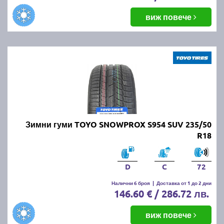
виж повече
Зимни гуми TOYO SNOWPROX S954 SUV 235/50
R18
D
C
72
Налични 6 броя
|
Доставка от 1 до 2 дни
146.60 € / 286.72 лв.
виж повече