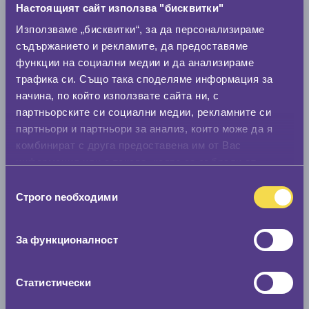
Настоящият сайт използва "бисквитки"
Използваме „бисквитки“, за да персонализираме
Модел
съдържанието и рекламите, да предоставяме
функции на социални медии и да анализираме
трафика си. Също така споделяме информация за
Покажи гуми
начина, по който използвате сайта ни, с
партньорските си социални медии, рекламните си
партньори и партньори за анализ, които може да я
комбинират с друга предоставена им от Вас
информация или с такава, която са събрали от
ползването от Ваша страна на услугите им.
Избор
Строго nеобходими
на
съгласие
За функционалност
Статистически