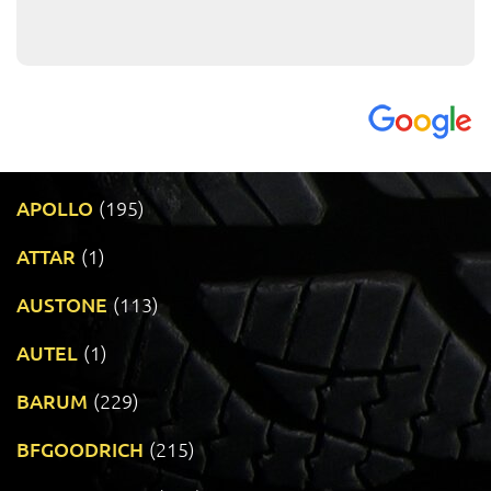
APOLLO
(195)
ATTAR
(1)
AUSTONE
(113)
AUTEL
(1)
BARUM
(229)
BFGOODRICH
(215)