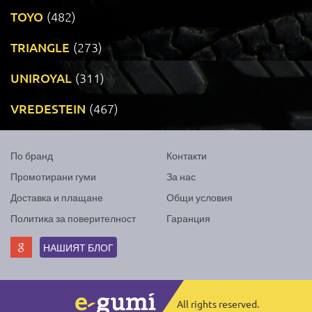
TOYO
(482)
TRIANGLE
(273)
UNIROYAL
(311)
VREDESTEIN
(467)
По бранд
Контакти
Промотирани гуми
За нас
Доставка и плащане
Общи условия
Политика за поверителност
Гаранция
НАШИЯТ БЛОГ
All rights reserved.