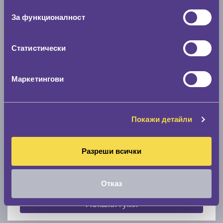
съгласие
0 мм.
За функционалност
Скоростомер при 100
км/ч
0 км/ч
Статистически
Намери гуми с новия размер
Маркетингови
По марка автомобил
Покажи детайли
Марка
Разреши всички
Модел
Отказ
Покажи гуми