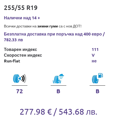
255/55 R19
Налични над 14 +
Всички доставки на
зимни гуми
са с нов ДОТ!
Безплатна доставка при поръчка над 400 евро /
782.33 лв
Товарен индекс
111
Скоростен индекс
V
Run-flat
не
72
B
B
277.98 € / 543.68 лв.