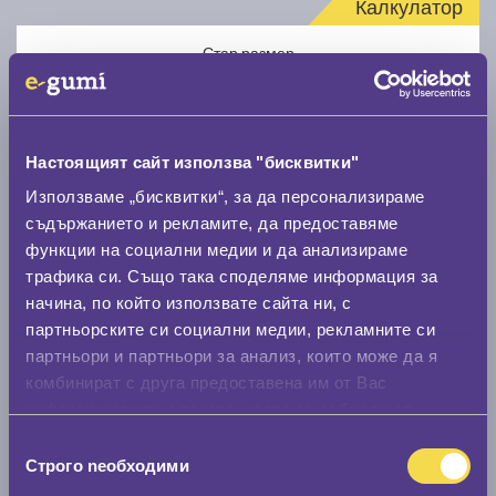
Калкулатор
Стар размер
Настоящият сайт използва "бисквитки"
Използваме „бисквитки“, за да персонализираме
Нов размер
съдържанието и рекламите, да предоставяме
функции на социални медии и да анализираме
трафика си. Също така споделяме информация за
начина, по който използвате сайта ни, с
партньорските си социални медии, рекламните си
партньори и партньори за анализ, които може да я
комбинират с друга предоставена им от Вас
Стар размер
информация или с такава, която са събрали от
0 мм.
ползването от Ваша страна на услугите им.
Избор
Строго nеобходими
Нов размер
на