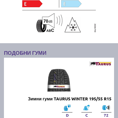
70
dB
C
A
B
ПОДОБНИ ГУМИ
Зимни гуми TAURUS WINTER 195/55 R15
D
C
72