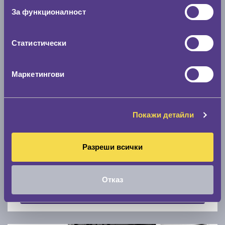
Скоростомер при 100
км/ч
За функционалност
0 км/ч
Статистически
Намери гуми с новия размер
Маркетингови
По марка автомобил
Марка
Покажи детайли
Разреши всички
Модел
Отказ
Покажи гуми