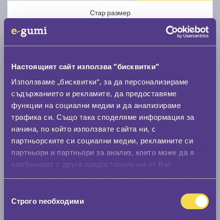
Стар размер
Настоящият сайт използва "бисквитки"
Използваме „бисквитки“, за да персонализираме
Нов размер
съдържанието и рекламите, да предоставяме
функции на социални медии и да анализираме
трафика си. Също така споделяме информация за
начина, по който използвате сайта ни, с
партньорските си социални медии, рекламните си
партньори и партньори за анализ, които може да я
Стар размер
комбинират с друга предоставена им от Вас
информация или с такава, която са събрали от
0 мм.
ползването от Ваша страна на услугите им.
Избор
Нов размер
Строго nеобходими
на
0 мм.
съгласие