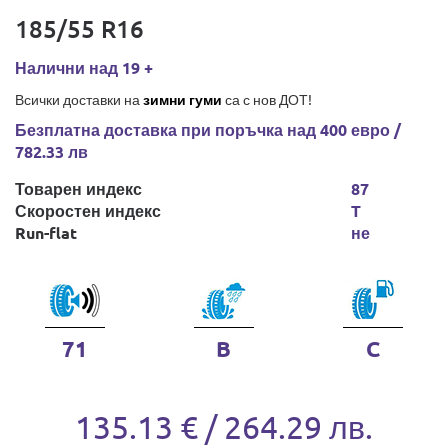
185/55 R16
Налични над 19 +
Всички доставки на
зимни гуми
са с нов ДОТ!
Безплатна доставка при поръчка над 400 евро /
782.33 лв
Товарен индекс
87
Скоростен индекс
T
Run-flat
не
71
B
C
135.13 € / 264.29 лв.