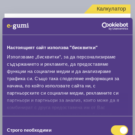
Калкулатор
Стар размер
Настоящият сайт използва "бисквитки"
Използваме „бисквитки“, за да персонализираме
съдържанието и рекламите, да предоставяме
Нов размер
функции на социални медии и да анализираме
трафика си. Също така споделяме информация за
начина, по който използвате сайта ни, с
партньорските си социални медии, рекламните си
партньори и партньори за анализ, които може да я
комбинират с друга предоставена им от Вас
Стар размер
информация или с такава, която са събрали от
0 мм.
ползването от Ваша страна на услугите им.
Избор
Строго nеобходими
на
Нов размер