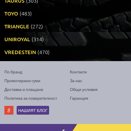
TAURUS
(303)
TOYO
(483)
TRIANGLE
(272)
UNIROYAL
(314)
VREDESTEIN
(470)
По бранд
Контакти
Промотирани гуми
За нас
Доставка и плащане
Общи условия
Политика за поверителност
Гаранция
НАШИЯТ БЛОГ