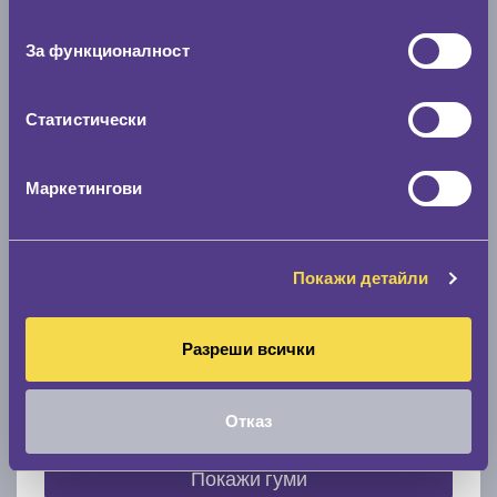
съгласие
0 мм.
За функционалност
Скоростомер при 100
км/ч
0 км/ч
Статистически
Намери гуми с новия размер
Маркетингови
По марка автомобил
Покажи детайли
Марка
Разреши всички
Модел
Отказ
Покажи гуми