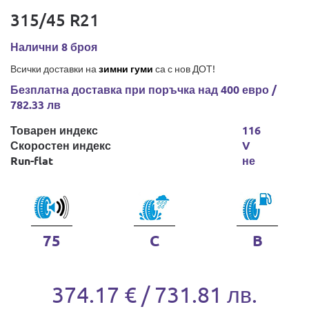
315/45 R21
Налични 8 броя
Всички доставки на
зимни гуми
са с нов ДОТ!
Безплатна доставка при поръчка над 400 евро /
782.33 лв
Товарен индекс
116
Скоростен индекс
V
Run-flat
не
75
C
B
374.17 € / 731.81 лв.