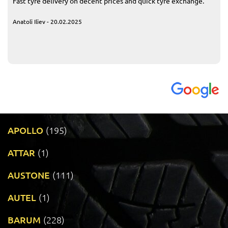
Fast tyre delivery on decent prices and quick tyre exchange.
Anatoli Iliev - 20.02.2025
APOLLO
(195)
ATTAR
(1)
AUSTONE
(111)
AUTEL
(1)
BARUM
(228)