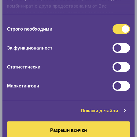
комбинират с друга предоставена им от Вас
информация или с такава, която са събрали от
ползването от Ваша страна на услугите им.
Избор
Строго nеобходими
на
съгласие
За функционалност
Статистически
Маркетингови
Покажи детайли
Разреши всички