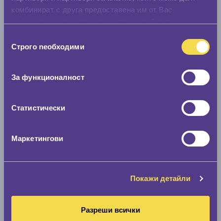
комбинират с друга предоставена им от Вас
информация или с такава, която са събрали от
ползването от Ваша страна на услугите им.
Избор
Строго nеобходими
на
съгласие
За функционалност
Статистически
Маркетингови
Покажи детайли
Разреши всички