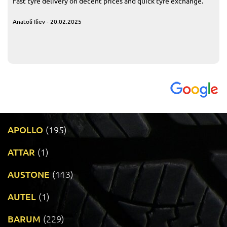
Fast tyre delivery on decent prices and quick tyre exchange.
Anatoli Iliev - 20.02.2025
APOLLO
(195)
ATTAR
(1)
AUSTONE
(113)
AUTEL
(1)
BARUM
(229)