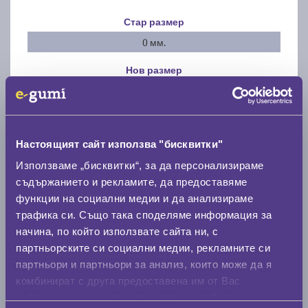
Стар размер
0 мм.
Нов размер
0 мм.
Скоростомер при 100
км/ч
0 км/ч
Настоящият сайт използва "бисквитки"
Използваме „бисквитки“, за да персонализираме
Намери гуми с новия размер
съдържанието и рекламите, да предоставяме
функции на социални медии и да анализираме
трафика си. Също така споделяме информация за
По марка автомобил
начина, по който използвате сайта ни, с
партньорските си социални медии, рекламните си
Марка
партньори и партньори за анализ, които може да я
комбинират с друга предоставена им от Вас
информация или с такава, която са събрали от
Модел