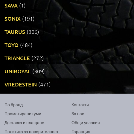
SAVA
(1)
SONIX
(191)
TAURUS
(306)
TOYO
(484)
TRIANGLE
(272)
UNIROYAL
(309)
VREDESTEIN
(471)
По бранд
Контакти
Промотирани гуми
За нас
Доставка и плащане
Общи условия
Политика за поверителност
Гаранция