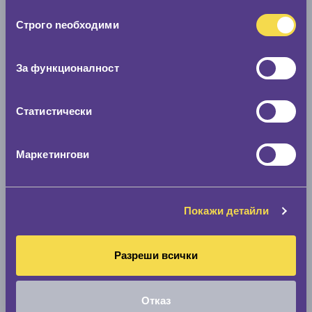
ползването от Ваша страна на услугите им.
Избор
Строго nеобходими
на
съгласие
Покажи гуми
За функционалност
Статистически
Маркетингови
Покажи детайли
Разреши всички
Отказ