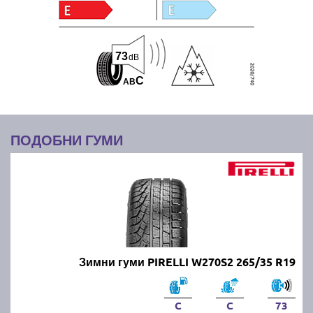
73
dB
C
A
B
ПОДОБНИ ГУМИ
Зимни гуми PIRELLI W270S2 265/35 R19
C
C
73