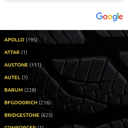
APOLLO
(195)
ATTAR
(1)
AUSTONE
(111)
AUTEL
(1)
BARUM
(228)
BFGOODRICH
(216)
BRIDGESTONE
(625)
COMFORCER
(1)