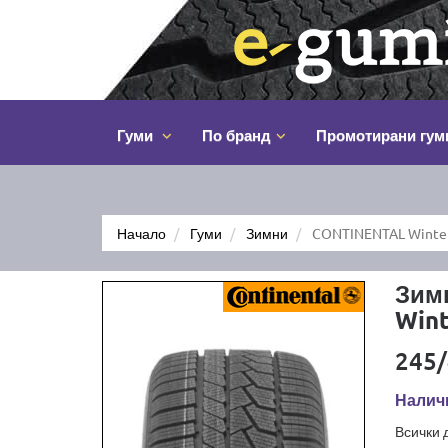
Гуми
По бранд
Промотирани гум
Начало
Гуми
Зимни
CONTINENTAL WinterC
Зим
Wint
245/
Налич
Всички 