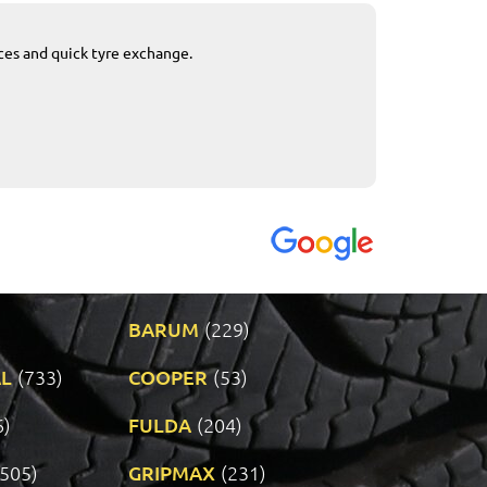
ices and quick tyre exchange.
Приемливо вре
VENDI - 27.04.2
BARUM
(229)
L
(733)
COOPER
(53)
6)
FULDA
(204)
(505)
GRIPMAX
(231)