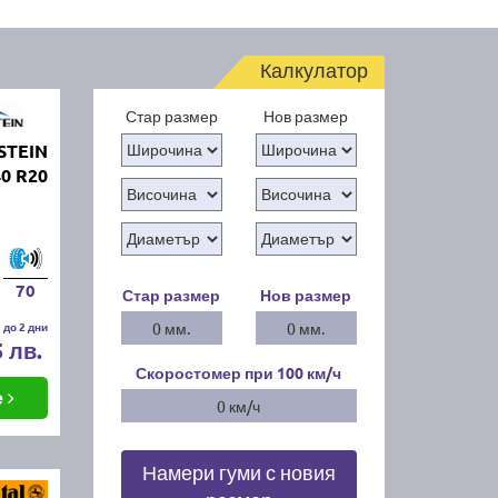
Калкулатор
Стар размер
Нов размер
STEIN
0 R20
70
Стар размер
Нов размер
 до 2 дни
0 мм.
0 мм.
5 лв.
Скоростомер при 100
км/ч
е
0 км/ч
Намери гуми с новия