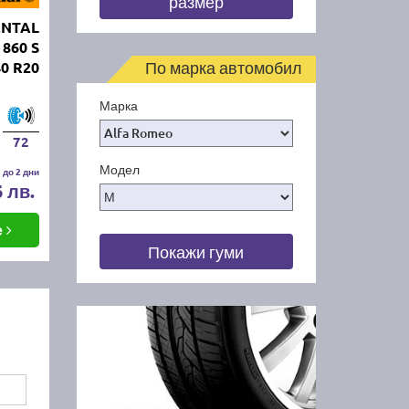
размер
ENTAL
 860 S
По марка автомобил
40 R20
Марка
72
Модел
 до 2 дни
6 лв.
е
Покажи гуми