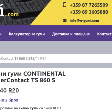
+359 87 7265509
+359 89 3605888
info@e-gumi.com
и
Калкулатор за гуми
Доставка и плащане
Контакт
ontact TS 860 S 245/40 R20
ни гуми CONTINENTAL
erContact TS 860 S
40 R20
ни 2 броя
доставки на
зимни гуми
са с нов ДОТ!