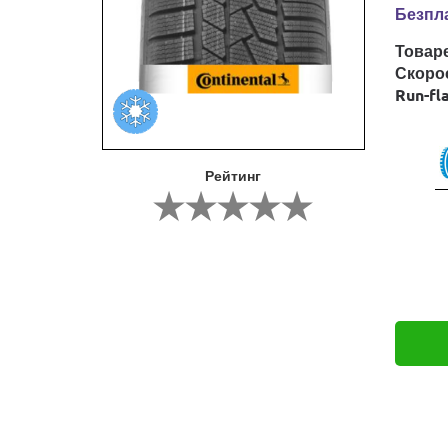
Безпла
Товар
Скоро
Run-fl
Рейтинг