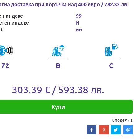
тна доставка при поръчка над 400 евро / 782.33 лв
ен индекс
99
стен индекс
H
at
не
72
B
C
303.39 € / 593.38 лв.
Купи
Сподели в