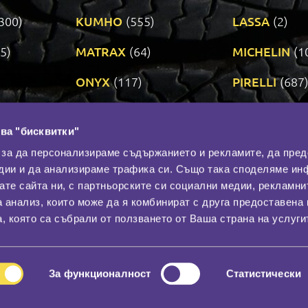
300)
KUMHO
(555)
LASSA
(2)
5)
MATRAX
(64)
MICHELIN
(1
ONYX
(117)
PIRELLI
(687
ROADSTONE
(3)
SAVA
(1)
ва "бисквитки"
TRIANGLE
(273)
UNIROYAL
(3
 за да персонализираме съдържанието и рекламите, да пре
дии и да анализираме трафика си. Също така споделяме ин
вате сайта ни, с партньорските си социални медии, рекламни
Контакти
С
а анализ, които може да я комбинират с друга предоставена 
За нас
, която са събрали от ползването от Ваша страна на услуги
Общи условия
лност
Гаранция
За функционалност
Статистически
© 2026
All rights reserved.