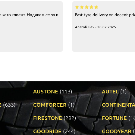
 като клиент. Надявам се за в
Fast tyre delivery on decent pr
Anatoli Iliev - 20.02.2025
AUSTONE
(113)
AUTEL
(1)
E
(633)
COMFORCER
(1)
CONTINENTA
)
FIRESTONE
(292)
FORTUNE
(1
GOODRIDE
(244)
GOODYEAR