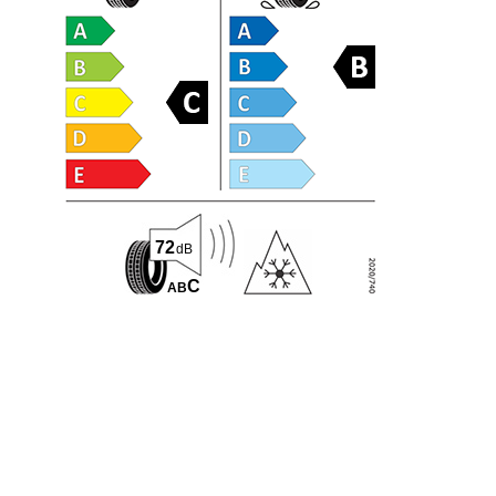
72
dB
C
A
B