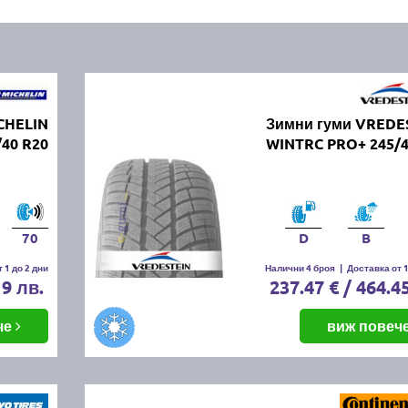
CHELIN
Зимни гуми VREDE
/40 R20
WINTRC PRO+ 245/4
70
D
B
 1 до 2 дни
Налични 4 броя
|
Доставка от 1
19 лв.
237.47 € / 464.4
че
виж повеч