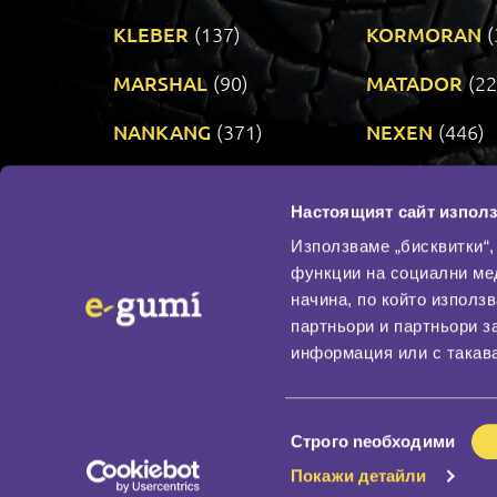
KLEBER
(137)
KORMORAN
(
MARSHAL
(90)
MATADOR
(22
NANKANG
(371)
NEXEN
(446)
PRINX
(34)
RIKEN
(321)
Настоящият сайт използ
TAURUS
(302)
TOYO
(483)
Използваме „бисквитки“,
функции на социални ме
начина, по който използ
По бранд
партньори и партньори з
Промотирани гуми
информация или с такава
Доставка и плащане
Политика за поверите
Избор
Строго nеобходими
на
Покажи детайли
съгласие