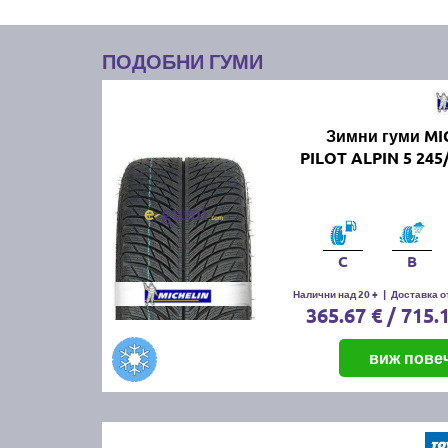
ПОДОБНИ ГУМИ
Зимни гуми MI
PILOT ALPIN 5 245
C
B
Налични над 20 +
|
Доставка от
365.67 € / 715.
виж пове