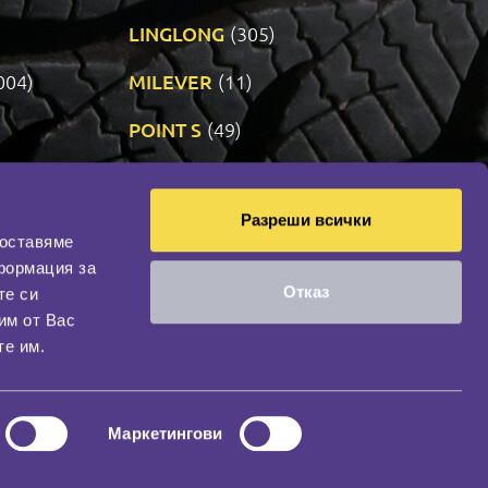
LINGLONG
(305)
004)
MILEVER
(11)
)
POINT S
(49)
SONIX
(192)
Разреши всички
12)
VREDESTEIN
(469)
доставяме
формация за
Отказ
те си
оциална мрежа
им от Вас
НАШИЯТ БЛОГ
те им.
Маркетингови