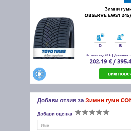
Зимни гум
OBSERVE EWS1 245/
D
B
Налични над 20 +
|
Доставка от
202.19 € / 395.
виж пове
Добави отзив за
Зимни гуми CON
Добави оценка