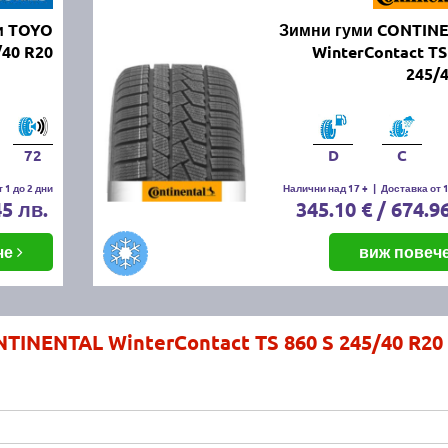
и TOYO
Зимни гуми CONTIN
40 R20
WinterContact TS
245/
72
D
C
 1 до 2 дни
Налични над 17 +
|
Доставка от 1
45 лв.
345.10 € / 674.9
че
виж повеч
TINENTAL WinterContact TS 860 S 245/40 R20