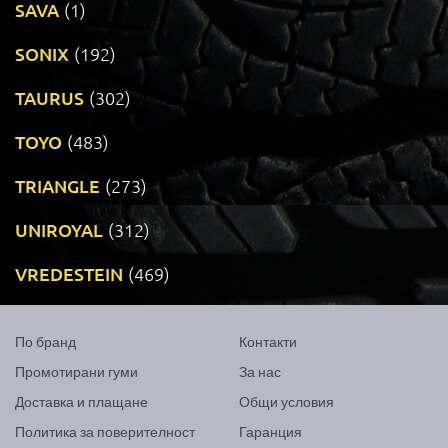
SAVA
(1)
SONIX
(192)
TAURUS
(302)
TOYO
(483)
TRIANGLE
(273)
UNIROYAL
(312)
VREDESTEIN
(469)
По бранд
Контакти
Промотирани гуми
За нас
Доставка и плащане
Общи условия
Политика за поверителност
Гаранция