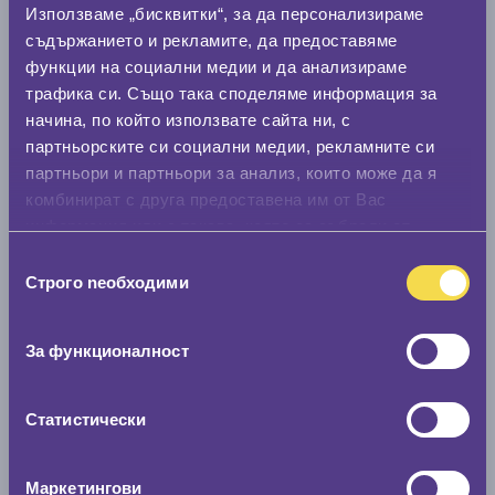
Използваме „бисквитки“, за да персонализираме
Стар размер
съдържанието и рекламите, да предоставяме
0 мм.
функции на социални медии и да анализираме
трафика си. Също така споделяме информация за
Нов размер
начина, по който използвате сайта ни, с
0 мм.
партньорските си социални медии, рекламните си
партньори и партньори за анализ, които може да я
Скоростомер при 100
км/ч
комбинират с друга предоставена им от Вас
0 км/ч
информация или с такава, която са събрали от
ползването от Ваша страна на услугите им.
Избор
Намери гуми с новия размер
Строго nеобходими
на
съгласие
За функционалност
По марка автомобил
Марка
Статистически
Модел
Маркетингови