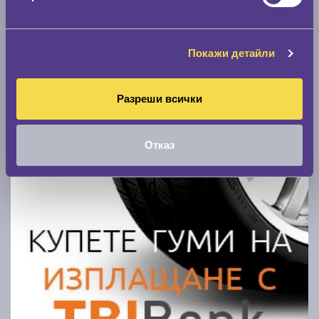
Покажи детайли
Покажи гуми
Разреши всички
Отказ