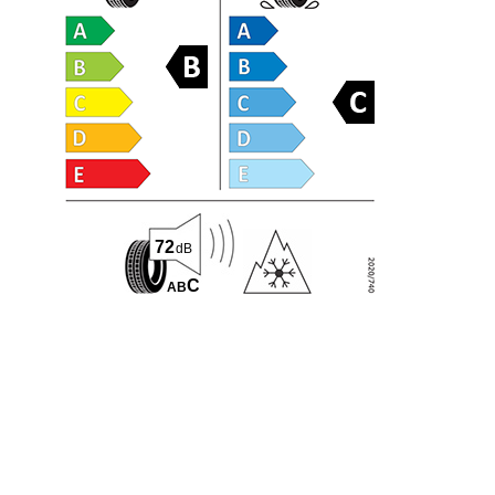
72
dB
C
A
B