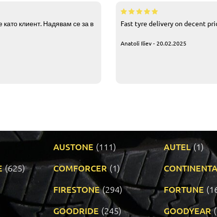
 като клиент. Надявам се за в
Fast tyre delivery on decent pr
Anatoli Iliev - 20.02.2025
AUSTONE
(111)
AUTEL
(1)
E
(625)
COMFORCER
(1)
CONTINENTA
)
FIRESTONE
(294)
FORTUNE
(1
GOODRIDE
(245)
GOODYEAR