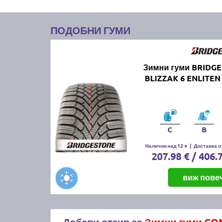
ПОДОБНИ ГУМИ
Зимни гуми BRIDG
BLIZZAK 6 ENLITEN
C
B
Налични над 12 +
|
Доставка от
207.98 € / 406.
виж пове
Добави отзив за
Зимни гуми CON