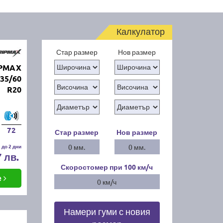
Калкулатор
Стар размер
Нов размер
IPMAX
35/60
R20
72
Стар размер
Нов размер
 до 2 дни
0 мм.
0 мм.
7 лв.
Скоростомер при 100
км/ч
е
0 км/ч
Намери гуми с новия