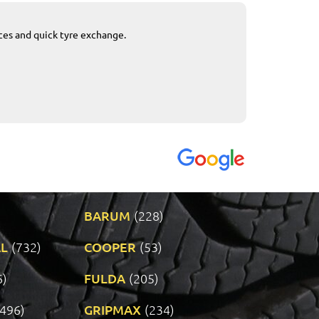
ices and quick tyre exchange.
Приемливо вре
VENDI - 27.04.2
BARUM
(228)
L
(732)
COOPER
(53)
6)
FULDA
(205)
(496)
GRIPMAX
(234)