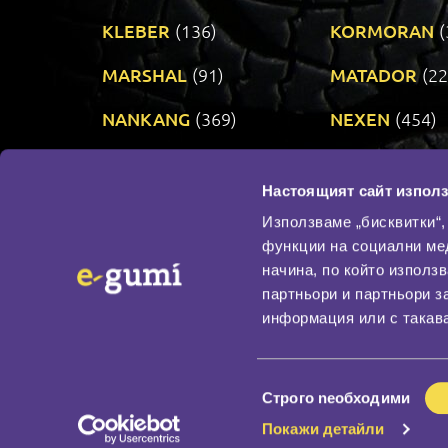
KLEBER
(136)
KORMORAN
(
MARSHAL
(91)
MATADOR
(22
NANKANG
(369)
NEXEN
(454)
PRINX
(34)
RIKEN
(321)
Настоящият сайт използ
TAURUS
(306)
TOYO
(484)
Използваме „бисквитки“,
функции на социални ме
начина, по който използ
По бранд
партньори и партньори з
Промотирани гуми
информация или с такава
Доставка и плащане
Политика за поверите
Избор
Строго nеобходими
на
Покажи детайли
съгласие