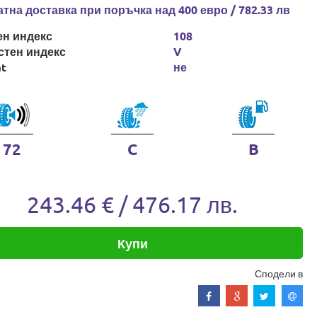
тна доставка при поръчка над 400 евро / 782.33 лв
ен индекс
108
стен индекс
V
at
не
72
C
B
243.46 € / 476.17 лв.
Купи
Сподели в