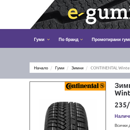
Гуми
По бранд
Промотирани гум
Начало
Гуми
Зимни
CONTINENTAL Winter
Зим
Wint
235/
Налич
Всички 