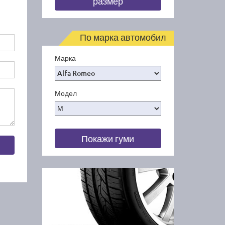
размер
По марка автомобил
Марка
Модел
Покажи гуми