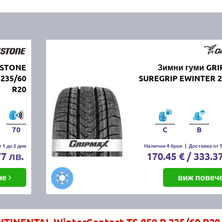
ESTONE
Зимни гуми GR
 235/60
SUREGRIP EWINTER 2
R20
70
C
B
 1 до 2 дни
Налични 4 броя
|
Доставка от 1
77 лв.
170.45 € / 333.3
че
виж повеч
TINENTAL WinterContact TS 850 P 235/60 R20