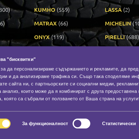
300)
KUMHO
(559)
LASSA
(2)
6)
MATRAX
(66)
MICHELIN
(1
ONYX
(119)
PIRELLI
(688
ROADSTONE
(3)
SAVA
(1)
ва "бисквитки"
TRIANGLE
(272)
UNIROYAL
(3
 за да персонализираме съдържанието и рекламите, да пре
дии и да анализираме трафика си. Също така споделяме ин
вате сайта ни, с партньорските си социални медии, рекламни
Контакти
С
а анализ, които може да я комбинират с друга предоставена 
За нас
, която са събрали от ползването от Ваша страна на услуги
Общи условия
лност
Гаранция
За функционалност
Статистически
© 2026
All rights reserved.