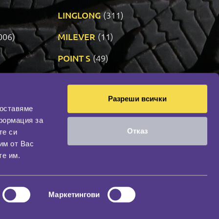
LINGLONG
(311)
006)
MILEVER
(11)
)
POINT S
(49)
SONIX
(191)
Разреши всички
09)
VREDESTEIN
(471)
доставяме
формация за
Отказ
те си
оциална мрежа
им от Вас
НАШИЯТ БЛОГ
те им.
Маркетингови