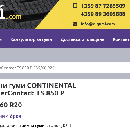
+359 87 7265509
+359 89 3605888
info@e-gumi.com
и
Калкулатор за гуми
Доставка и плащане
Контакт
Contact TS 850 P 235/60 R20
ни гуми CONTINENTAL
erContact TS 850 P
60 R20
ни 4 броя
доставки на
зимни гуми
са с нов ДОТ!