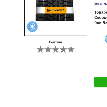
Безпла
Товар
Скоро
Run-fl
Рейтинг