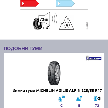
73
dB
C
A
B
ПОДОБНИ ГУМИ
Зимни гуми MICHELIN AGILIS ALPIN 225/55 R17
C
B
73