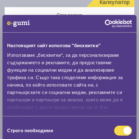
Калкулатор
Стар размер
Настоящият сайт използва "бисквитки"
Използваме „бисквитки“, за да персонализираме
Нов размер
съдържанието и рекламите, да предоставяме
функции на социални медии и да анализираме
трафика си. Също така споделяме информация за
начина, по който използвате сайта ни, с
партньорските си социални медии, рекламните си
партньори и партньори за анализ, които може да я
комбинират с друга предоставена им от Вас
Стар размер
информация или с такава, която са събрали от
0 мм.
ползването от Ваша страна на услугите им.
Избор
Строго nеобходими
Нов размер
на