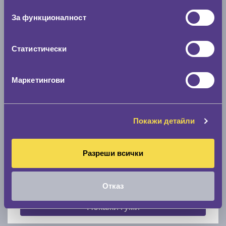
съгласие
0 мм.
За функционалност
Скоростомер при 100
км/ч
0 км/ч
Статистически
Намери гуми с новия размер
Маркетингови
По марка автомобил
Покажи детайли
Марка
Разреши всички
Модел
Отказ
Покажи гуми