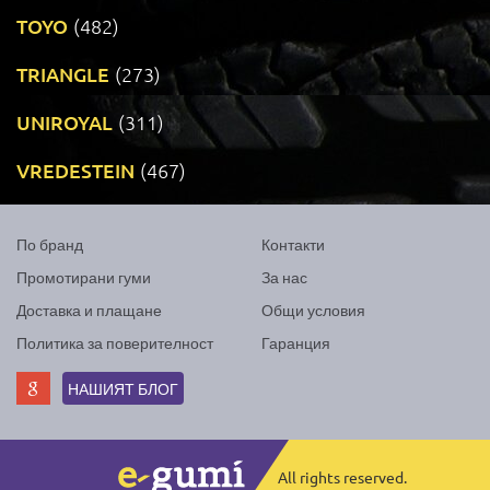
TOYO
(482)
TRIANGLE
(273)
UNIROYAL
(311)
VREDESTEIN
(467)
По бранд
Контакти
Промотирани гуми
За нас
Доставка и плащане
Общи условия
Политика за поверителност
Гаранция
НАШИЯТ БЛОГ
All rights reserved.