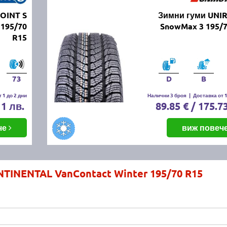
OINT S
Зимни гуми UNI
195/70
SnowMax 3 195/7
R15
73
D
B
 1 до 2 дни
Налични 3 броя
|
Доставка от 1
11 лв.
89.85 € / 175.7
че
виж повеч
TINENTAL VanContact Winter 195/70 R15