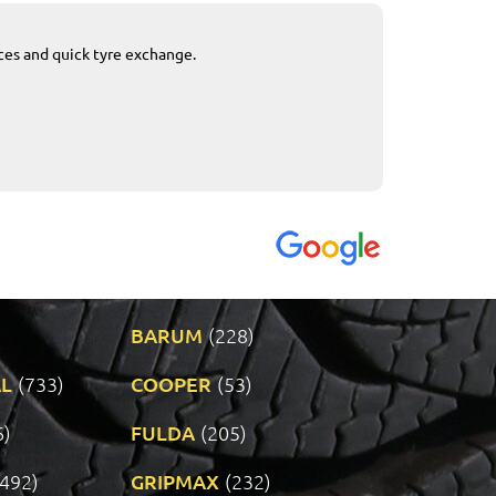
ices and quick tyre exchange.
Приемливо вре
VENDI - 27.04.2
BARUM
(228)
L
(733)
COOPER
(53)
6)
FULDA
(205)
(492)
GRIPMAX
(232)