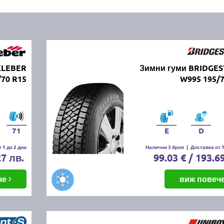
KLEBER
Зимни гуми BRIDGE
70 R15
W995 195/7
71
E
D
 1 до 2 дни
Налични 3 броя
|
Доставка от 1
27 лв.
99.03 € / 193.6
че
виж повеч