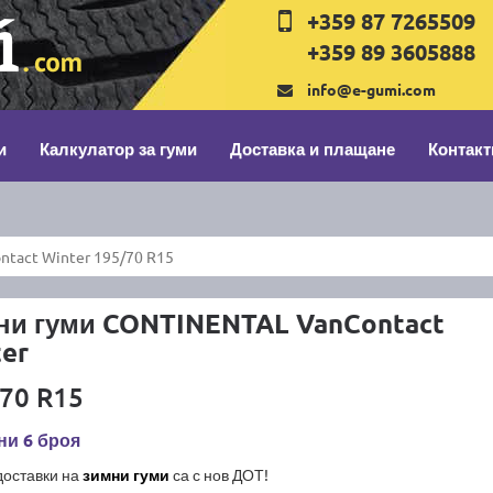
+359 87 7265509
+359 89 3605888
info@e-gumi.com
и
Калкулатор за гуми
Доставка и плащане
Контакт
tact Winter 195/70 R15
ни гуми CONTINENTAL VanContact
er
70 R15
ни 6 броя
доставки на
зимни гуми
са с нов ДОТ!