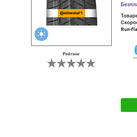
Безпла
Товар
Скоро
Run-fl
Рейтинг