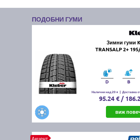
ПОДОБНИ ГУМИ
Зимни гуми 
TRANSALP 2+ 195/
D
B
Налични над 20 +
|
Доставка от
95.24 € / 186.
виж пове
Акцент