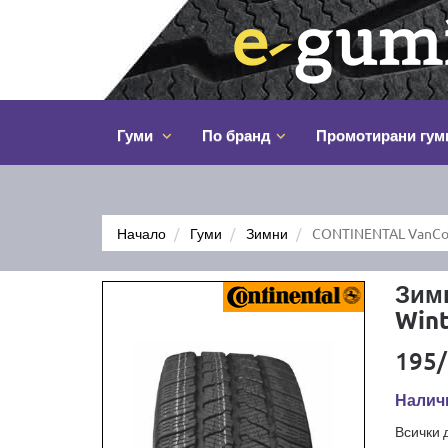
Гуми
По бранд
Промотирани гум
Начало
Гуми
Зимни
CONTINENTAL VanCon
Зим
Wint
195/
Налич
Всички 