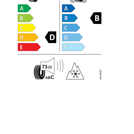
73
dB
C
A
B