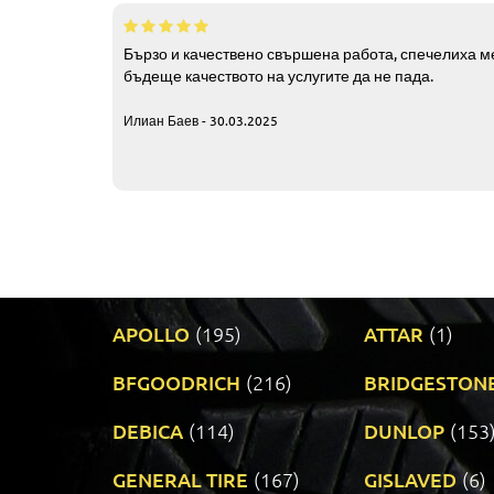
Бързо и качествено свършена работа, спечелиха ме
бъдеще качеството на услугите да не пада.
Илиан Баев - 30.03.2025
APOLLO
(195)
ATTAR
(1)
BFGOODRICH
(216)
BRIDGESTON
DEBICA
(114)
DUNLOP
(153
GENERAL TIRE
(167)
GISLAVED
(6)