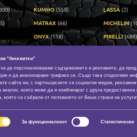
300)
KUMHO
(558)
LASSA
(2)
5)
MATRAX
(66)
MICHELIN
(1
ONYX
(118)
PIRELLI
(688
ROADSTONE
(3)
SAVA
(1)
ва "бисквитки"
TRIANGLE
(272)
UNIROYAL
(3
 за да персонализираме съдържанието и рекламите, да пре
дии и да анализираме трафика си. Също така споделяме ин
вате сайта ни, с партньорските си социални медии, рекламни
Контакти
С
а анализ, които може да я комбинират с друга предоставена 
За нас
, която са събрали от ползването от Ваша страна на услуги
Общи условия
лност
Гаранция
За функционалност
Статистически
© 2026
All rights reserved.