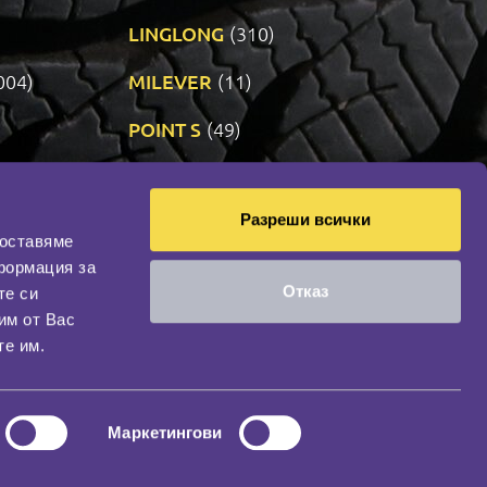
LINGLONG
(310)
004)
MILEVER
(11)
)
POINT S
(49)
SONIX
(191)
Разреши всички
14)
VREDESTEIN
(470)
доставяме
формация за
Отказ
те си
оциална мрежа
им от Вас
НАШИЯТ БЛОГ
те им.
Маркетингови