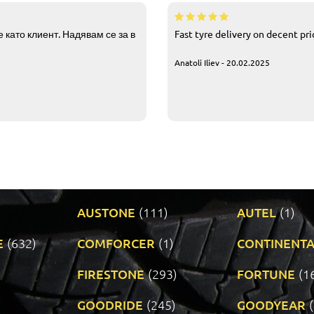
 като клиент. Надявам се за в
Fast tyre delivery on decent pr
Anatoli Iliev - 20.02.2025
AUSTONE
(111)
AUTEL
(1)
E
(632)
COMFORCER
(1)
CONTINENTA
)
FIRESTONE
(293)
FORTUNE
(1
GOODRIDE
(245)
GOODYEAR