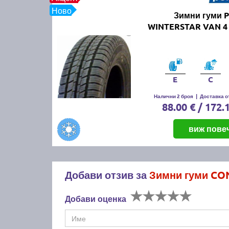
Ново
Зимни гуми P
WINTERSTAR VAN 4 
E
C
Налични 2 броя
|
Доставка от
88.00 € / 172.
виж пове
Добави отзив за
Зимни гуми CON
Добави оценка