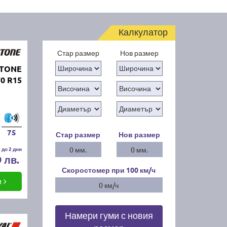
Калкулатор
Стар размер
Нов размер
STONE
0 R15
75
Стар размер
Нов размер
 до 2 дни
0 мм.
0 мм.
9 лв.
Скоростомер при 100
км/ч
е
0 км/ч
Намери гуми с новия