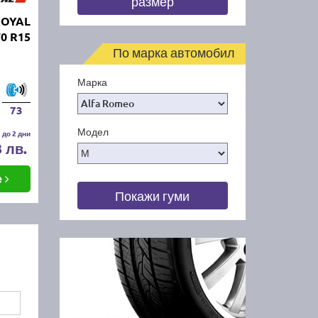
размер
ROYAL
0 R15
По марка автомобил
Марка
73
Модел
 до 2 дни
3 лв.
е
Покажи гуми