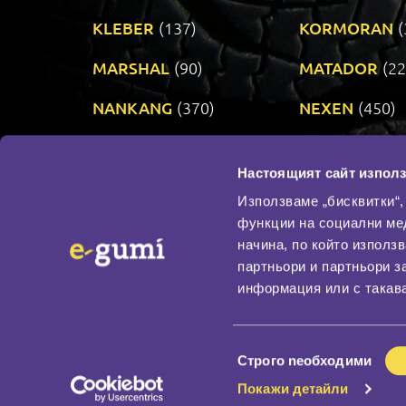
KLEBER
(137)
KORMORAN
(
MARSHAL
(90)
MATADOR
(22
NANKANG
(370)
NEXEN
(450)
PRINX
(34)
RIKEN
(321)
Настоящият сайт използ
TAURUS
(303)
TOYO
(483)
Използваме „бисквитки“,
функции на социални ме
начина, по който използ
По бранд
партньори и партньори з
Промотирани гуми
информация или с такава
Доставка и плащане
Политика за поверите
Избор
Строго nеобходими
на
Покажи детайли
съгласие