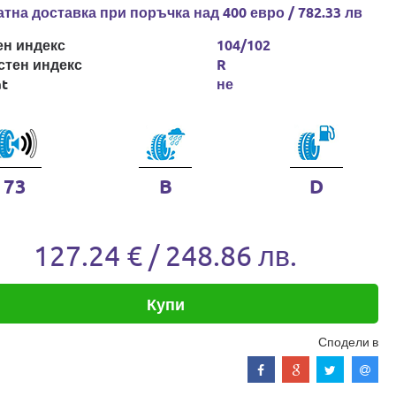
тна доставка при поръчка над 400 евро / 782.33 лв
ен индекс
104/102
стен индекс
R
at
не
73
B
D
127.24 € / 248.86 лв.
Купи
Сподели в