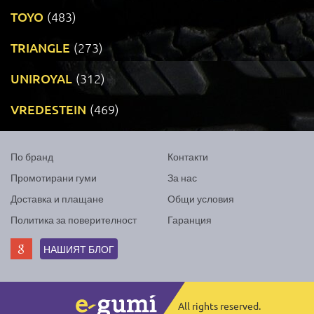
TOYO
(483)
TRIANGLE
(273)
UNIROYAL
(312)
VREDESTEIN
(469)
По бранд
Контакти
Промотирани гуми
За нас
Доставка и плащане
Общи условия
Политика за поверителност
Гаранция
НАШИЯТ БЛОГ
All rights reserved.