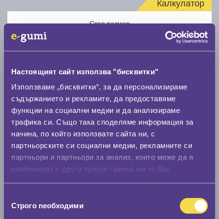
Калкулатор
Стар размер
Настоящият сайт използва "бисквитки"
Използваме „бисквитки“, за да персонализираме
Нов размер
съдържанието и рекламите, да предоставяме
функции на социални медии и да анализираме
трафика си. Също така споделяме информация за
начина, по който използвате сайта ни, с
партньорските си социални медии, рекламните си
партньори и партньори за анализ, които може да я
комбинират с друга предоставена им от Вас
Стар размер
информация или с такава, която са събрали от
0 мм.
ползването от Ваша страна на услугите им.
Избор
Строго nеобходими
Нов размер
на