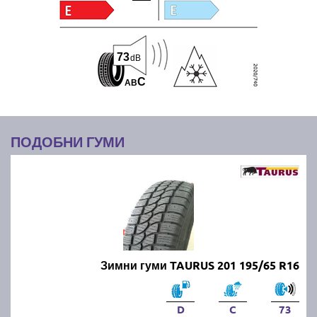
73
dB
C
A
B
ПОДОБНИ ГУМИ
Зимни гуми TAURUS 201 195/65 R16
D
C
73