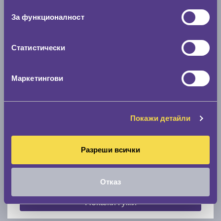
съгласие
0 мм.
За функционалност
Скоростомер при 100
км/ч
0 км/ч
Статистически
Намери гуми с новия размер
Маркетингови
По марка автомобил
Покажи детайли
Марка
Разреши всички
Модел
Отказ
Покажи гуми