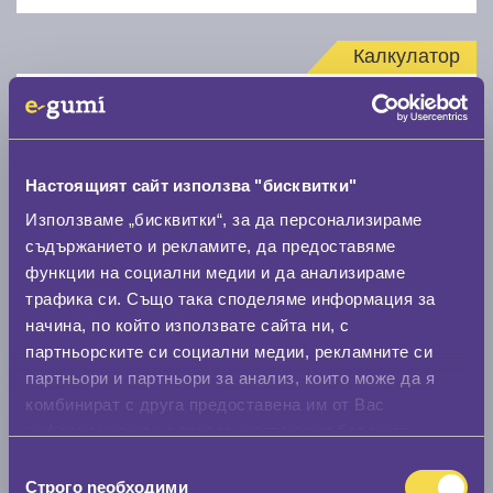
Калкулатор
Стар размер
Настоящият сайт използва "бисквитки"
Използваме „бисквитки“, за да персонализираме
съдържанието и рекламите, да предоставяме
Нов размер
функции на социални медии и да анализираме
трафика си. Също така споделяме информация за
начина, по който използвате сайта ни, с
партньорските си социални медии, рекламните си
партньори и партньори за анализ, които може да я
комбинират с друга предоставена им от Вас
информация или с такава, която са събрали от
Стар размер
ползването от Ваша страна на услугите им.
Избор
0 мм.
Строго nеобходими
на