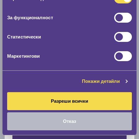
Нов размер
съгласие
0 мм.
За функционалност
Скоростомер при 100
км/ч
Статистически
0 км/ч
Намери гуми с новия размер
Маркетингови
По марка автомобил
Покажи детайли
Марка
Разреши всички
Модел
Отказ