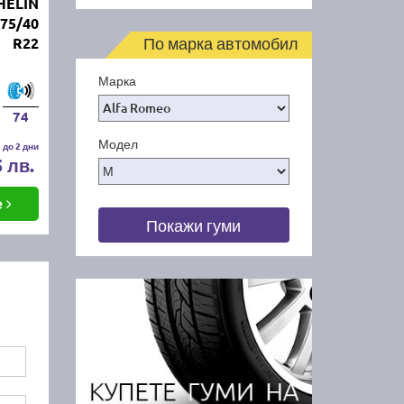
HELIN
275/40
По марка автомобил
R22
Марка
74
Модел
 до 2 дни
5 лв.
е
Покажи гуми