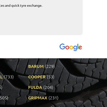
ices and quick tyre exchange.
Приемливо вре
VENDI - 27.04.2
BARUM
(229)
L
(733)
COOPER
(53)
6)
FULDA
(204)
(505)
GRIPMAX
(231)