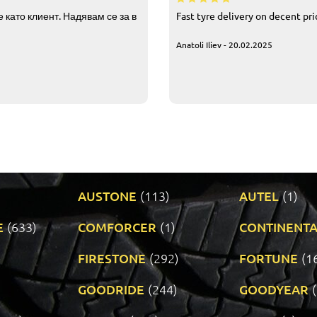
 като клиент. Надявам се за в
Fast tyre delivery on decent pr
Anatoli Iliev - 20.02.2025
AUSTONE
(113)
AUTEL
(1)
E
(633)
COMFORCER
(1)
CONTINENTA
)
FIRESTONE
(292)
FORTUNE
(1
GOODRIDE
(244)
GOODYEAR