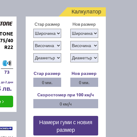
Калкулатор
Стар размер
Нов размер
STONE
75/40
R22
73
Стар размер
Нов размер
 до 2 дни
0 мм.
0 мм.
5 лв.
Скоростомер при 100
км/ч
е
0 км/ч
Намери гуми с новия
размер