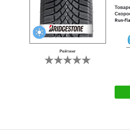
Товар
Скоро
Run-fl
Рейтинг