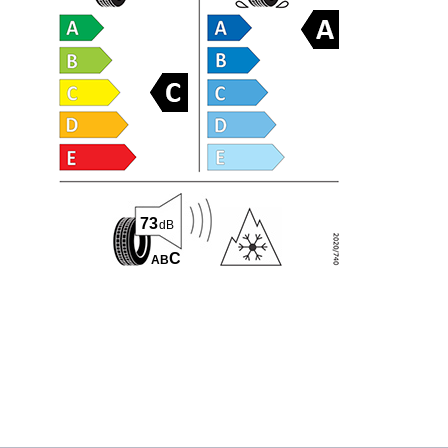
73
dB
C
A
B