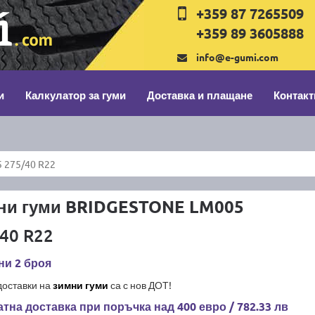
+359 87 7265509
+359 89 3605888
info@e-gumi.com
и
Калкулатор за гуми
Доставка и плащане
Контакт
 275/40 R22
ни гуми BRIDGESTONE LM005
40 R22
ни 2 броя
доставки на
зимни гуми
са с нов ДОТ!
тна доставка при поръчка над 400 евро / 782.33 лв