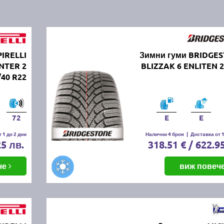
PIRELLI
Зимни гуми BRIDGE
NTER 2
BLIZZAK 6 ENLITEN 2
/40 R22
72
E
E
 1 до 2 дни
Налични 4 броя
|
Доставка от 1
25 лв.
318.51 € / 622.9
че
виж повеч