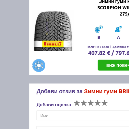
Зимни гуми 
SCORPION WI
275
B
A
Налични 8 броя
|
Доставка от
407.82 € / 797.
виж пове
Добави отзив за
Зимни гуми BR
Добави оценка