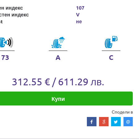
ен индекс
107
стен индекс
V
at
не
73
A
C
312.55 € / 611.29 лв.
Купи
Сподели в