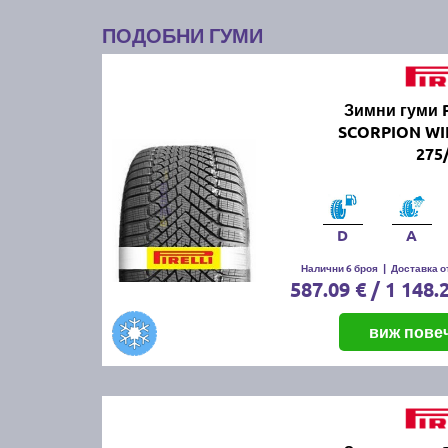
ПОДОБНИ ГУМИ
Зимни гуми 
SCORPION WI
275
D
A
Налични 6 броя
|
Доставка от
587.09 € / 1 148.
виж пове