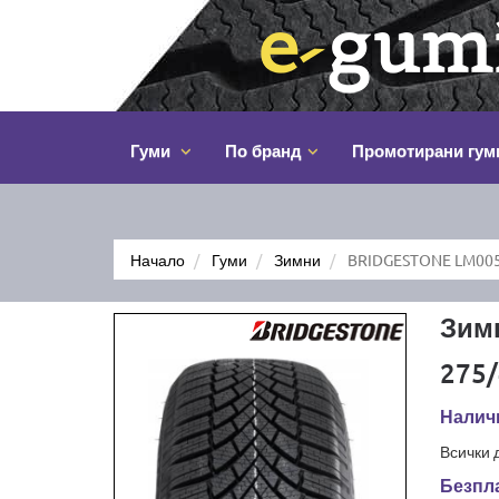
Гуми
По бранд
Промотирани гум
Начало
Гуми
Зимни
BRIDGESTONE LM005
Зим
275/
Налич
Всички 
Безпла