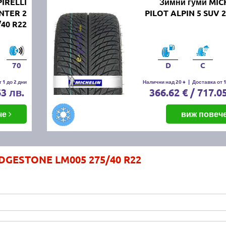
PIRELLI
Зимни гуми MIC
NTER 2
PILOT ALPIN 5 SUV 
/40 R22
70
D
C
 1 до 2 дни
Налични над 20 +
|
Доставка от 1
63 лв.
366.62 € / 717.0
че
виж повеч
IDGESTONE LM005 275/40 R22