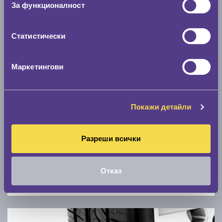
За функционалност
0 км/ч
Статистически
Намери гуми с новия размер
Маркетингови
По марка автомобил
Марка
Покажи детайли
Модел
Разреши всички
Отказ
Покажи гуми