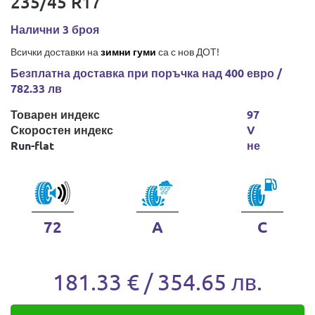
235/45 R17
Налични 3 броя
Всички доставки на
зимни гуми
са с нов ДОТ!
Безплатна доставка при поръчка над 400 евро /
782.33 лв
Товарен индекс
97
Скоростен индекс
V
Run-flat
не
72
A
C
181.33 € / 354.65 лв.