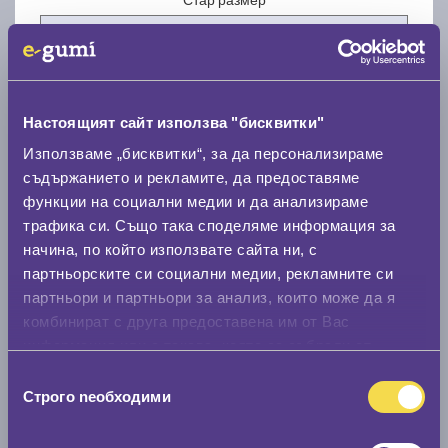
Настоящият сайт използва "бисквитки"
Нов размер
Използваме „бисквитки“, за да персонализираме
съдържанието и рекламите, да предоставяме
функции на социални медии и да анализираме
трафика си. Също така споделяме информация за
начина, по който използвате сайта ни, с
партньорските си социални медии, рекламните си
партньори и партньори за анализ, които може да я
Стар размер
комбинират с друга предоставена им от Вас
0 мм.
информация или с такава, която са събрали от
ползването от Ваша страна на услугите им.
Нов размер
Избор
Строго nеобходими
на
0 мм.
съгласие
Скоростомер при 100
км/ч