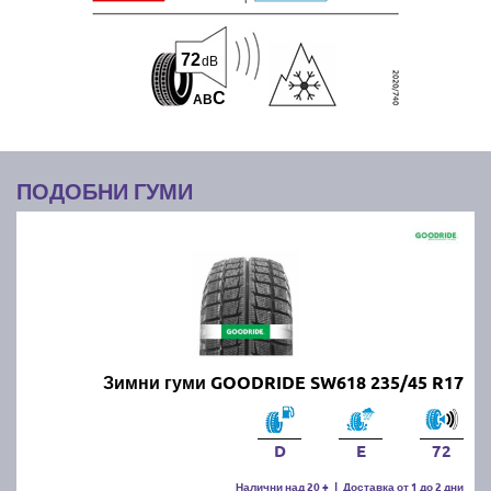
72
dB
C
A
B
ПОДОБНИ ГУМИ
Зимни гуми GOODRIDE SW618 235/45 R17
D
E
72
Налични над 20 +
|
Доставка от 1 до 2 дни