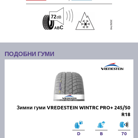
72
dB
C
A
B
ПОДОБНИ ГУМИ
Зимни гуми VREDESTEIN WINTRC PRO+ 245/50
R18
D
B
70