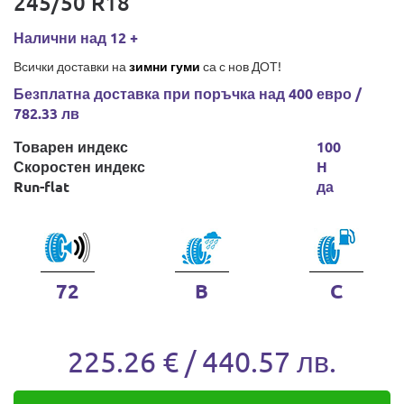
245/50 R18
Налични над 12 +
Всички доставки на
зимни гуми
са с нов ДОТ!
Безплатна доставка при поръчка над 400 евро /
782.33 лв
Товарен индекс
100
Скоростен индекс
H
Run-flat
да
72
B
C
225.26 € / 440.57 лв.