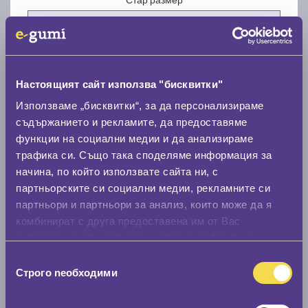
Настоящият сайт използва "бисквитки"
Нов размер
Използваме „бисквитки“, за да персонализираме
съдържанието и рекламите, да предоставяме
функции на социални медии и да анализираме
трафика си. Също така споделяме информация за
начина, по който използвате сайта ни, с
партньорските си социални медии, рекламните си
партньори и партньори за анализ, които може да я
Стар размер
комбинират с друга предоставена им от Вас
0 мм.
информация или с такава, която са събрали от
ползването от Ваша страна на услугите им.
Нов размер
Избор
Строго nеобходими
на
0 мм.
съгласие
Скоростомер при 100
км/ч