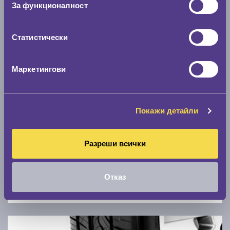
За функционалност
0 км/ч
Статистически
Намери гуми с новия размер
Маркетингови
По марка автомобил
Марка
Покажи детайли
Модел
Разреши всички
Отказ
Покажи гуми