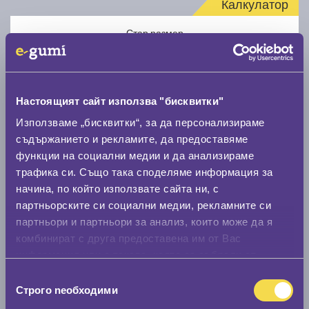
Калкулатор
Стар размер
Настоящият сайт използва "бисквитки"
Използваме „бисквитки“, за да персонализираме
Нов размер
съдържанието и рекламите, да предоставяме
функции на социални медии и да анализираме
трафика си. Също така споделяме информация за
начина, по който използвате сайта ни, с
партньорските си социални медии, рекламните си
партньори и партньори за анализ, които може да я
комбинират с друга предоставена им от Вас
Стар размер
информация или с такава, която са събрали от
0 мм.
ползването от Ваша страна на услугите им.
Избор
Строго nеобходими
Нов размер
на