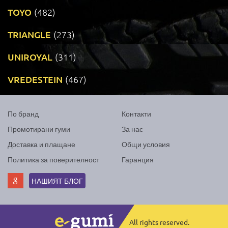
TOYO
(482)
TRIANGLE
(273)
UNIROYAL
(311)
VREDESTEIN
(467)
По бранд
Контакти
Промотирани гуми
За нас
Доставка и плащане
Общи условия
Политика за поверителност
Гаранция
НАШИЯТ БЛОГ
All rights reserved.