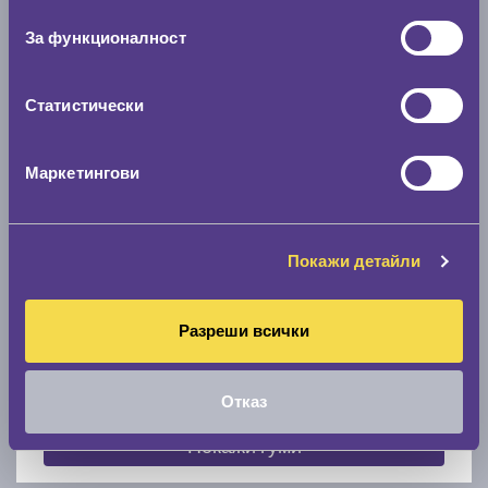
съгласие
0 мм.
За функционалност
Скоростомер при 100
км/ч
0 км/ч
Статистически
Намери гуми с новия размер
Маркетингови
По марка автомобил
Покажи детайли
Марка
Разреши всички
Модел
Отказ
Покажи гуми